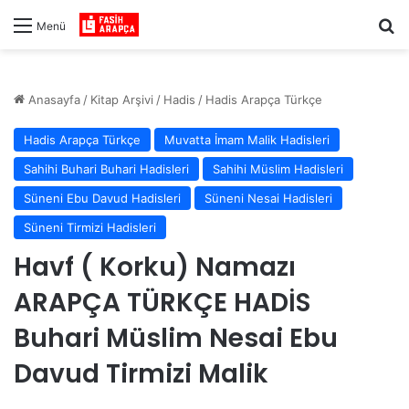
Ar
Menü
Anasayfa
/
Kitap Arşivi
/
Hadis
/
Hadis Arapça Türkçe
Hadis Arapça Türkçe
Muvatta İmam Malik Hadisleri
Sahihi Buhari Buhari Hadisleri
Sahihi Müslim Hadisleri
Süneni Ebu Davud Hadisleri
Süneni Nesai Hadisleri
Süneni Tirmizi Hadisleri
Havf ( Korku) Namazı
ARAPÇA TÜRKÇE HADİS
Buhari Müslim Nesai Ebu
Davud Tirmizi Malik