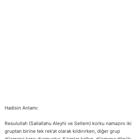
Hadisin Anlamı:
Resulullah (Sallallahu Aleyhi ve Sellem) korku namazını iki
gruptan birine tek rek’at olarak kıldırırken, diğer grup
düşmana karşı durmuştur. Kılanlar kalkıp, düşmana dönük