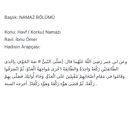
Başlık: NAMAZ BÖLÜMÜ
Konu: Havf ( Korku) Namazı
Ravi: İbnu Ömer
Hadisin Arapçası:
وعن ابن عمر رَضِىَ اللّهُ عَنْهُما قال: ]صَلّى النّبىُّ # صََةَ الخَوْفِ بِإحْدَى
الطّائفَتَيْنِ رَكْعَةً وَاحِدَةً وَالطّائِفَةُ ا‘خْرَى مُواجِهَةُ الْعَدُوّ، ثُمَّ انْصَرَفُوا
وقَامُوا في مَقَامِ أصْحَابِهِمْ مُقْبِلِينَ عَلى الْعَدُوِّ، وَجَاءَ أُولئِكَ فَصَلّى بِهِمْ
رَكْعَةً، ثُمَّ قَضَى هؤَُءِ رَكْعَةً وَهؤَُءِ رَكْعَةً[. أخرجه الستة .