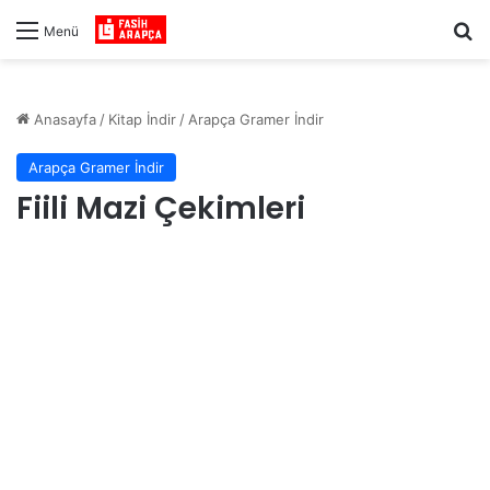
Ar
Menü
Anasayfa
/
Kitap İndir
/
Arapça Gramer İndir
Arapça Gramer İndir
Fiili Mazi Çekimleri