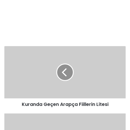
Kuranda
Geçen
Arapça
Fiillerin
Litesi
Kuranda Geçen Arapça Fiillerin Litesi
EMSİLE
-
ARAPÇA