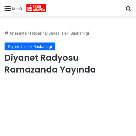
Ar
Menü
Anasayfa
/
Haber
/
Diyanet isleri Baskanligi
Diyanet isleri Baskanligi
Diyanet Radyosu
Ramazanda Yayında