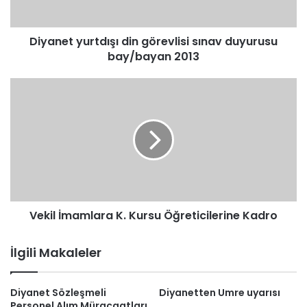
2013
Diyanet yurtdışı din görevlisi sınav duyurusu
bay/bayan 2013
Vekil
İmamlara
K.
Kursu
Öğreticilerine
Kadro
Vekil İmamlara K. Kursu Öğreticilerine Kadro
İlgili Makaleler
Diyanet Sözleşmeli
Diyanetten Umre uyarısı
Personel Alım Müracaatları