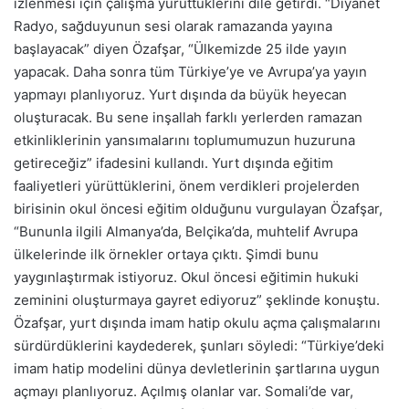
izlenmesi için çalışma yürüttüklerini dile getirdi. “Diyanet
Radyo, sağduyunun sesi olarak ramazanda yayına
başlayacak” diyen Özafşar, “Ülkemizde 25 ilde yayın
yapacak. Daha sonra tüm Türkiye’ye ve Avrupa’ya yayın
yapmayı planlıyoruz. Yurt dışında da büyük heyecan
oluşturacak. Bu sene inşallah farklı yerlerden ramazan
etkinliklerinin yansımalarını toplumumuzun huzuruna
getireceğiz” ifadesini kullandı. Yurt dışında eğitim
faaliyetleri yürüttüklerini, önem verdikleri projelerden
birisinin okul öncesi eğitim olduğunu vurgulayan Özafşar,
“Bununla ilgili Almanya’da, Belçika’da, muhtelif Avrupa
ülkelerinde ilk örnekler ortaya çıktı. Şimdi bunu
yaygınlaştırmak istiyoruz. Okul öncesi eğitimin hukuki
zeminini oluşturmaya gayret ediyoruz” şeklinde konuştu.
Özafşar, yurt dışında imam hatip okulu açma çalışmalarını
sürdürdüklerini kaydederek, şunları söyledi: “Türkiye’deki
imam hatip modelini dünya devletlerinin şartlarına uygun
açmayı planlıyoruz. Açılmış olanlar var. Somali’de var,