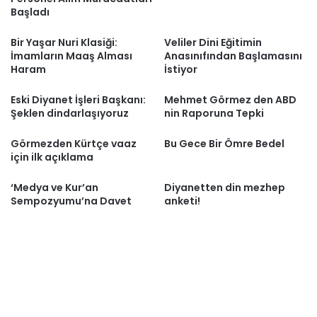
Başladı
Bir Yaşar Nuri Klasiği:
Veliler Dini Eğitimin
İmamların Maaş Alması
Anasınıfından Başlamasını
Haram
İstiyor
Eski Diyanet İşleri Başkanı:
Mehmet Görmez den ABD
Şeklen dindarlaşıyoruz
nin Raporuna Tepki
Görmezden Kürtçe vaaz
Bu Gece Bir Ömre Bedel
için ilk açıklama
‘Medya ve Kur’an
Diyanetten din mezhep
Sempozyumu’na Davet
anketi!