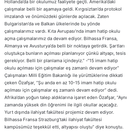
Hollanda’da bir okulumuz faaliyete geçti. Amerika’daki
çalışmalar belli bir aşamaya geldi. Kırgısiztan’da protokol
imzalandı ve önümüzdeki günlerde açılacak. Zaten
Bulgaristan’da ve Balkan ülkelerinde bu yönde
çalışmalarımız vardı. Kıta Avrupası’nda imam hatip okulu
açma çalışmalarımız da devam ediyor. Bilhassa Fransa,
Almanya ve Avusturya’da belli bir noktaya getirdik. Şartları
oluştukça bunların açılması planlanıyor çünkü altyapı, tesis
gerekiyor. Belli bir planlama içindeyiz.” -“15 imam hatip
okulu açılması için çalışmalar eş zamanlı devam ediyor”
Çalışmaları Milli Eğitim Bakanlığı ile yürüttüklerine dikkati
çeken Özafşar, “Şu anda en az 10-15 imam hatip okulu
açılması için çalışmalar eş zamanlı devam ediyor” dedi.
Afrika’dan yoğun talep aldıklarına işaret eden Özafşar, “Aynı
zamanda yüksek din öğrenimi ile ilgili okullar açacağız.
Yurt dışında ilahiyat fakültesi projemiz devam ediyor.
Bilhassa Fransa Strazburg’taki ilahiyat fakültesi
kampüsümüz teşekkül etti, altyapısı oluştu” diye konuştu.