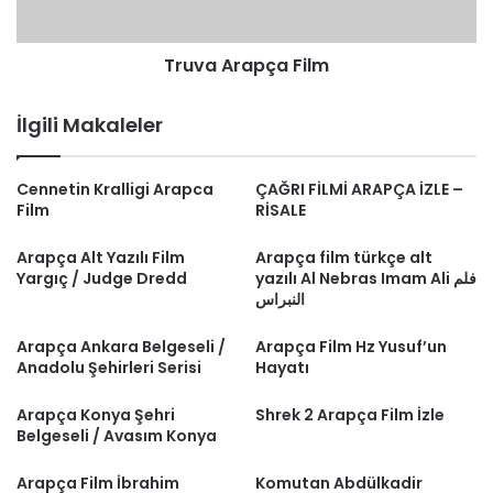
Truva Arapça Film
İlgili Makaleler
Cennetin Kralligi Arapca
ÇAĞRI FİLMİ ARAPÇA İZLE –
Film
RİSALE
Arapça Alt Yazılı Film
Arapça film türkçe alt
Yargıç / Judge Dredd
yazılı Al Nebras Imam Ali فلم
النبراس
Arapça Ankara Belgeseli /
Arapça Film Hz Yusuf’un
Anadolu Şehirleri Serisi
Hayatı
Arapça Konya Şehri
Shrek 2 Arapça Film İzle
Belgeseli / Avasım Konya
Arapça Film İbrahim
Komutan Abdülkadir