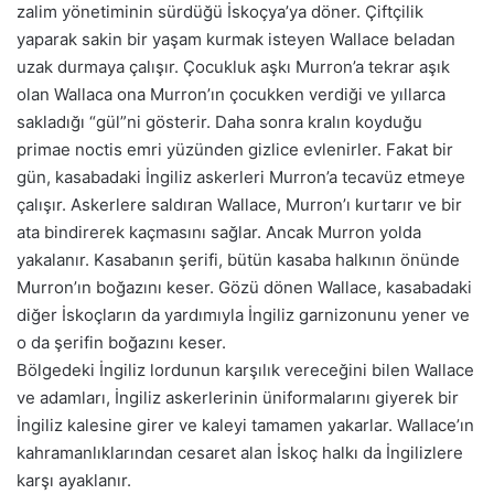
zalim yönetiminin sürdüğü İskoçya’ya döner. Çiftçilik
yaparak sakin bir yaşam kurmak isteyen Wallace beladan
uzak durmaya çalışır. Çocukluk aşkı Murron’a tekrar aşık
olan Wallaca ona Murron’ın çocukken verdiği ve yıllarca
sakladığı “gül”ni gösterir. Daha sonra kralın koyduğu
primae noctis emri yüzünden gizlice evlenirler. Fakat bir
gün, kasabadaki İngiliz askerleri Murron’a tecavüz etmeye
çalışır. Askerlere saldıran Wallace, Murron’ı kurtarır ve bir
ata bindirerek kaçmasını sağlar. Ancak Murron yolda
yakalanır. Kasabanın şerifi, bütün kasaba halkının önünde
Murron’ın boğazını keser. Gözü dönen Wallace, kasabadaki
diğer İskoçların da yardımıyla İngiliz garnizonunu yener ve
o da şerifin boğazını keser.
Bölgedeki İngiliz lordunun karşılık vereceğini bilen Wallace
ve adamları, İngiliz askerlerinin üniformalarını giyerek bir
İngiliz kalesine girer ve kaleyi tamamen yakarlar. Wallace’ın
kahramanlıklarından cesaret alan İskoç halkı da İngilizlere
karşı ayaklanır.