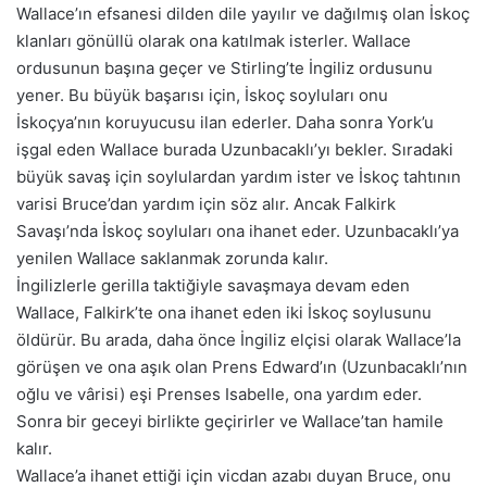
Wallace’ın efsanesi dilden dile yayılır ve dağılmış olan İskoç
klanları gönüllü olarak ona katılmak isterler. Wallace
ordusunun başına geçer ve Stirling’te İngiliz ordusunu
yener. Bu büyük başarısı için, İskoç soyluları onu
İskoçya’nın koruyucusu ilan ederler. Daha sonra York’u
işgal eden Wallace burada Uzunbacaklı’yı bekler. Sıradaki
büyük savaş için soylulardan yardım ister ve İskoç tahtının
varisi Bruce’dan yardım için söz alır. Ancak Falkirk
Savaşı’nda İskoç soyluları ona ihanet eder. Uzunbacaklı’ya
yenilen Wallace saklanmak zorunda kalır.
İngilizlerle gerilla taktiğiyle savaşmaya devam eden
Wallace, Falkirk’te ona ihanet eden iki İskoç soylusunu
öldürür. Bu arada, daha önce İngiliz elçisi olarak Wallace’la
görüşen ve ona aşık olan Prens Edward’ın (Uzunbacaklı’nın
oğlu ve vârisi) eşi Prenses Isabelle, ona yardım eder.
Sonra bir geceyi birlikte geçirirler ve Wallace’tan hamile
kalır.
Wallace’a ihanet ettiği için vicdan azabı duyan Bruce, onu