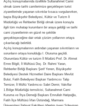
Açılış konuşmalarında özellikle Sultanahmet Camii
olmak üzere tarihi camilerimize gerçekleşen turist
ziyaretlerinde yaşanan sıkıntılar kısaca vurgulanırken,
başta Büyükşehir Belediyesi, Kültür ve Turizm İl
Müdürlüğü ve Rehberler Birliği olmak üzere konuyla
ilgili tüm muhatap kurumların bir araya geldiği ve tarihi
cami ziyaretlerinin en güzel ne şekilde
gerçekleşeceğine dair ortak çözüm yollarının ortaya
çıkarılacağı belirtildi.
Açılış konuşmalarının ardından yaşanan sıkıntıların ve
sorunların ortaya konulduğu I. Oturuma geçildi.
Oturumlara Kültür ve turizm İl Müdürü Prof. Dr. Ahmet
Emre Bilgili, İl Müftüsü Doç. Dr. Rahmi Yaran,
Rehberler Birliği Başkanı Şerif Yenen, Büyükşehir
Belediyesi Destek Hizmetleri Daire Başkanı Mevlüt
Bulut, Fatih Belediyesi Başkan Yardımcısı Talip
Temizer, İl Müftü Yardımcısı Sabri Demir, Vakıflar
1.Bölge Müdürlüğü temsilcisi, Sultanahmet Cami
Kuruma ve İhya Derneği Başkanı Emrullah Hatipoğlu,
Fatih İlçe Müftüsü İrfan Üstündağ, Marmara
Üniversitesi İlahiyat Fakültesi öğretim üyesi Süleyman