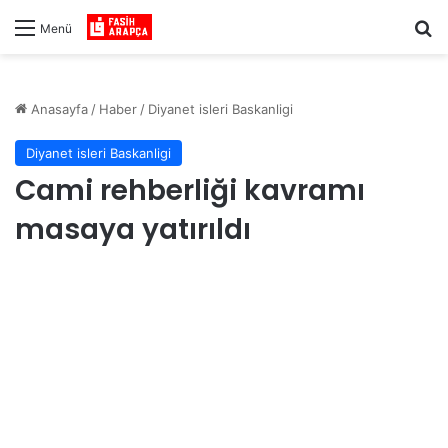
Ar
Menü
Anasayfa
/
Haber
/
Diyanet isleri Baskanligi
Diyanet isleri Baskanligi
Cami rehberliği kavramı
masaya yatırıldı