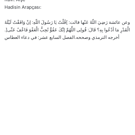
Hadisin Arapçası:
وعن عائشة رَضِيَ اللّهُ عَنْها قالت: ]قُلْتُ يَا رَسُولَ اللّهِ: إنْ وَافَقْتُ لَيْلَةَ
الْقَدْرِ مَا أدْعُوا بِهِ؟ قَالَ: قُولِى اللَّهُمَّ إنَّكَ عَفُوٌّ تُحِبُّ الْعَفْوَ فَاعْفُ عَنِّى[.
أخرجه الترمذي وصححه.الفصل السابع عشر: في دعاء العطاس