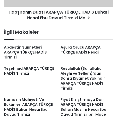
Ebu
Davud
Hapşıranın Duası ARAPÇA TÜRKÇE HADİS Buhari
Tirmizi
Malik
Nesai Ebu Davud Tirmizi Malik
İlgili Makaleler
Abdestin Sünnetleri
Aşura Orucu ARAPÇA
ARAPÇA TÜRKÇE HADİS
TÜRKÇE HADİS Nesai
Tirmizi
Teşehhüd ARAPÇA TÜRKÇE
Resulullah (Sallallahu
HADİS Tirmizi
Aleyhi ve Sellem)’dan
Sonra Kıyamet Yakındır
ARAPÇA TÜRKÇE HADİS
Tirmizi
Namazın Mahiyeti Ve
Fiyat Kızıştırmaya Dair
Rükünleri ARAPÇA TÜRKÇE
ARAPÇA TÜRKÇE HADİS
HADİS Buhari Nesai Ebu
Buhari Müslim Nesai Ebu
Davud Tirmizi
Davud Tirmizi İbni Mace