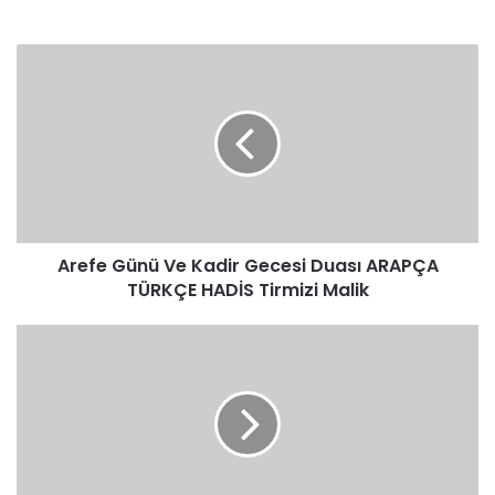
Arefe
Günü
Ve
Kadir
Gecesi
Duası
ARAPÇA
TÜRKÇE
HADİS
Arefe Günü Ve Kadir Gecesi Duası ARAPÇA
Tirmizi
Malik
TÜRKÇE HADİS Tirmizi Malik
Hapşıranın
Duası
ARAPÇA
TÜRKÇE
HADİS
Buhari
Nesai