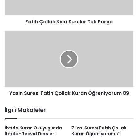
Fatih Çollak Kısa Sureler Tek Parça
Yasin
Suresi
Fatih
Çollak
Kuran
Öğreniyorum
89
Yasin Suresi Fatih Çollak Kuran Öğreniyorum 89
İlgili Makaleler
İbtida Kuran Okuyuşunda
Zilzal Suresi Fatih Çollak
İbtida- Tecvid Dersleri
Kuran Öğreniyorum 71