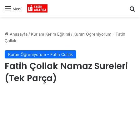
Ar
Menü
Anasayfa
/
Kur'anı Kerim Eğitimi
/
Kuran Öğreniyorum - Fatih
Çollak
Kuran Öğreniyorum - Fatih Çollak
Fatih Çollak Namaz Sureleri
(Tek Parça)