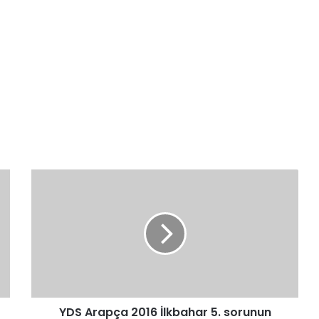
YDS
Arapça
2016
İlkbahar
5.
sorunun
çözümü
YDS Arapça 2016 İlkbahar 5. sorunun