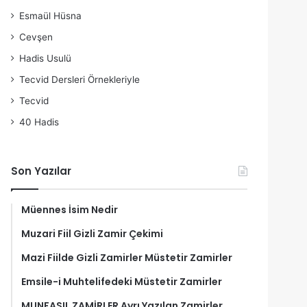
Esmaül Hüsna
Cevşen
Hadis Usulü
Tecvid Dersleri Örnekleriyle
Tecvid
40 Hadis
Son Yazılar
Müennes İsim Nedir
Muzari Fiil Gizli Zamir Çekimi
Mazi Fiilde Gizli Zamirler Müstetir Zamirler
Emsile-i Muhtelifedeki Müstetir Zamirler
MUNFASIL ZAMİRLER Ayrı Yazılan Zamirler