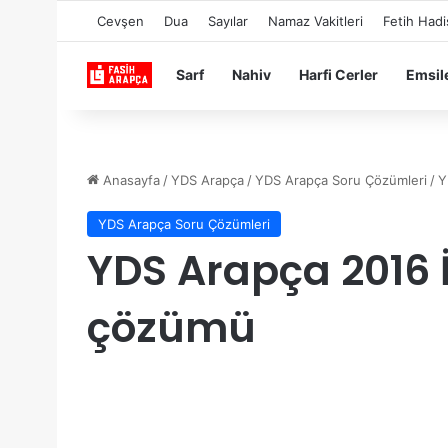
Cevşen
Dua
Sayılar
Namaz Vakitleri
Fetih Hadi
Sarf
Nahiv
Harfi Cerler
Emsil
Anasayfa
/
YDS Arapça
/
YDS Arapça Soru Çözümleri
/
Y
YDS Arapça Soru Çözümleri
YDS Arapça 2016 
çözümü