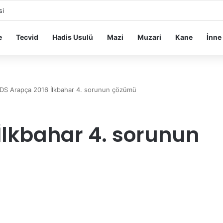
si
e
Tecvid
Hadis Usulü
Mazi
Muzari
Kane
İnne
DS Arapça 2016 İlkbahar 4. sorunun çözümü
İlkbahar 4. sorunun