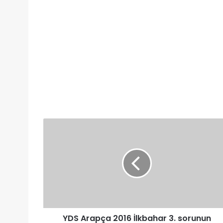
YDS
Arapça
2016
İlkbahar
3.
sorunun
çözümü
YDS Arapça 2016 İlkbahar 3. sorunun