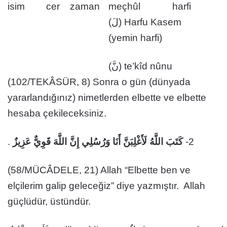
isim
cer
zaman
meçhûl
harfi
(لَ) Harfu Kasem
(yemin harfi)
(نَّ) te’kîd nûnu
(102/TEKÂSÜR, 8) Sonra o gün (dünyada
yararlandığınız) nimetlerden elbette ve elbette
hesaba çekileceksiniz.
.
كَتَبَ اللَّهُ لَأَغْلِبَنَّ أَنَا وَرُسُلِي إِنَّ اللَّهَ قَوِيٌّ عَزِيزٌ
2-
(58/MÜCÂDELE, 21) Allah “Elbette ben ve
elçilerim galip geleceğiz” diye yazmıştır. Allah
güçlüdür, üstündür.