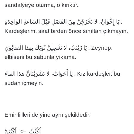
sandalyeye oturma, o kırıktır.
يَا إِخْوَانُ، لا تَخْرُجُنَّ مِنْ الفَصْلِ قَبْلَ السَاعَةِ الوَاحِدَةِ :
Kardeşlerim, saat birden önce sınıftan çıkmayın.
يَا زَيْنَبُ، لا تَغْسِلِنَّ ثَوْبَكَ بِهذا الصَابُونِ : Zeynep,
elbiseni bu sabunla yıkama.
يا أَخَوَاتُ، لا تَشْرَبْنَانِّ هذا المَاءَ : Kız kardeşler, bu
sudan içmeyin.
Emir fiilleri de yine aynı şekildedir;
اُكْتُبْ –> اُكْتُبَنَّ