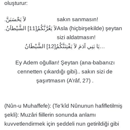
oluşturur:
لاَ يَحْسَبَنَّ.
sakın sanmasın!
لاَ يَغُرَّنَّكُمُ[11] الشَّيْطاَنُ.
Asla (hiçbirşekilde) şeytan
sizi aldatmasın!
يَا بَنِي آدَمَ لاَ يَفْتِنَنَّكُمُ[12] الشَّيْطَانُ…
Ey Adem oğulları! Şeytan (ana-babanızı
cennetten çıkardığı gibi).. sakın sizi de
şaşırtmasın (A’râf, 27) .
(Nûn-u Muhaffefe): (Te’kîd Nûnunun hafifletilmiş
şekli): Muzâri fiillerin sonunda anlamı
kuvvetlendirmek için şeddeli nun getirildiği gibi