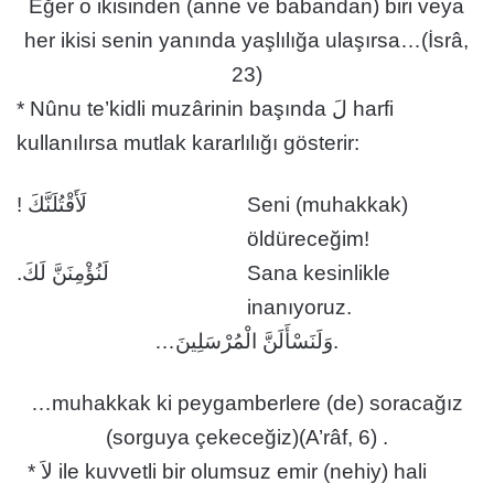
Eğer o ikisinden (anne ve babandan) biri veya
her ikisi senin yanında yaşlılığa ulaşırsa…(İsrâ,
23)
* Nûnu te’kidli muzârinin başında لَ harfi
kullanılırsa mutlak kararlılığı gösterir:
لَأَقْتُلَنَّكَ !
Seni (muhakkak)
öldüreceğim!
لَنُؤْمِنَنَّ لَكَ.
Sana kesinlikle
inanıyoruz.
…وَلَنَسْأَلَنَّ الْمُرْسَلِينَ.
…muhakkak ki peygamberlere (de) soracağız
(sorguya çekeceğiz)(A’râf, 6) .
* لاَ ile kuvvetli bir olumsuz emir (nehiy) hali