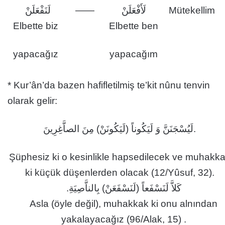
لَنَفْعَلَنْ
——
لَأَفْعَلَنْ
Mütekellim
Elbette biz
Elbette ben
yapacağız
yapacağım
* Kur’ân’da bazen hafifletilmiş te’kit nûnu tenvin
olarak gelir:
لَيُسْجَنَنَّ وَ لَيَكُوناً (لَيَكُونَنْ) مِنَ الصاَّغِرِينَ.
Şüphesiz ki o kesinlikle hapsedilecek ve muhakk
ki küçük düşenlerden olacak (12/Yûsuf, 32).
كَلاَّ لَنَسْفَعاً (لَنَسْفَعَنْ) بِالناَّصِيَةِ.
Asla (öyle değil), muhakkak ki onu alnından
yakalayacağız (96/Alak, 15) .