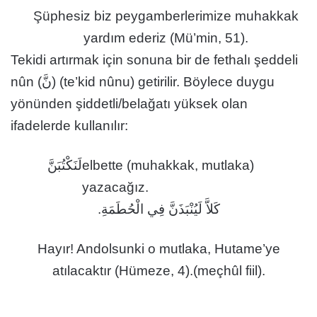
Şüphesiz biz peygamberlerimize muhakkak
yardım ederiz (Mü’min, 51).
Tekidi artırmak için sonuna bir de fethalı şeddeli
nûn (نَّ) (te’kid nûnu) getirilir. Böylece duygu
yönünden şiddetli/belağatı yüksek olan
ifadelerde kullanılır:
لَنَكْتُبَنَّ
elbette (muhakkak, mutlaka)
yazacağız.
كَلاَّ لَيُنْبَذَنَّ فِي الْحُطَمَةِ.
Hayır! Andolsunki o mutlaka, Hutame’ye
atılacaktır (Hümeze, 4).(meçhûl fiil).