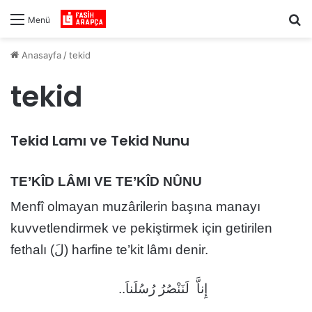
Ar
Menü
Anasayfa
/
tekid
tekid
Tekid Lamı ve Tekid Nunu
TE’KÎD LÂMI VE TE’KÎD NÛNU
Menfî olmayan muzârilerin başına manayı
kuvvetlendirmek ve pekiştirmek için getirilen
fethalı (لَ) harfine te’kit lâmı denir.
إِناَّ لَنَنْصُرُ رُسُلَناَ..