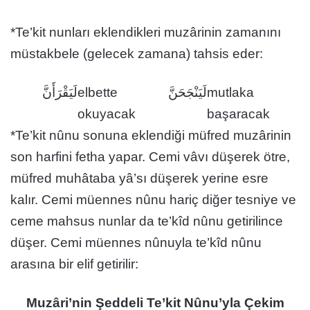
*Te’kit nunları eklendikleri muzârinin zamanını
müstakbele (gelecek zamana) tahsis eder:
لَيَقْرَأَنَّ
elbette
لَيَنْجَحَنَّ
mutlaka
okuyacak
başaracak
*Te’kit nûnu sonuna eklendiği müfred muzârinin
son harfini fetha yapar. Cemi vâvı düşerek ötre,
müfred muhâtaba yâ’sı düşerek yerine esre
kalır. Cemi müennes nûnu hariç diğer tesniye ve
ceme mahsus nunlar da te’kîd nûnu getirilince
düşer. Cemi müennes nûnuyla te’kîd nûnu
arasına bir elif getirilir:
Muzâri’nin Şeddeli Te’kit Nûnu’yla Çekim