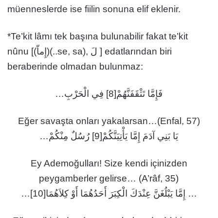
müenneslerde ise fiilin sonuna elif eklenir.
*Te’kit lâmı tek başına bulunabilir fakat te’kit
nûnu [(إِماّ)(..se, sa), لَ ] edatlarından biri
beraberinde olmadan bulunmaz:
فَإِمَّا تَثْقَفَنَّهُمْ[8] فِي الْحَرْبِ…
Eğer savaşta onları yakalarsan…(Enfal, 57)
يَا بَنِي آدَمَ إِمَّا يَأْتِيَنَّكُمْ[9] رُسُلٌ مِنْكُمْ…
Ey Ademoğulları! Size kendi içinizden
peygamberler gelirse… (A’râf, 35)
… إِمَّا يَبْلُغَنَّ عِنْدَكَ الْكِبَرَ أَحَدُهُمَا أَوْ كِلاَهُمَا[10]…