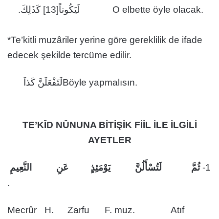
لَيَكُوناً[13] كَذَلِكَ.
O elbette öyle olacak.
*Te’kitli muzâriler yerine göre gereklilik de ifade
edecek şekilde tercüme edilir.
لَتَفْعَلَنَّ كَذاَ
Böyle yapmalısın.
TE’KÎD NÛNUNA BİTİŞİK FİİL İLE İLGİLİ
AYETLER
ثُمَّ لَتُسْأَلُنَّ يَوْمَئِذٍ عَنِ النَّعِيمِ
1-
.
Mecrûr
H.
Zarfu
F. muz.
Atıf