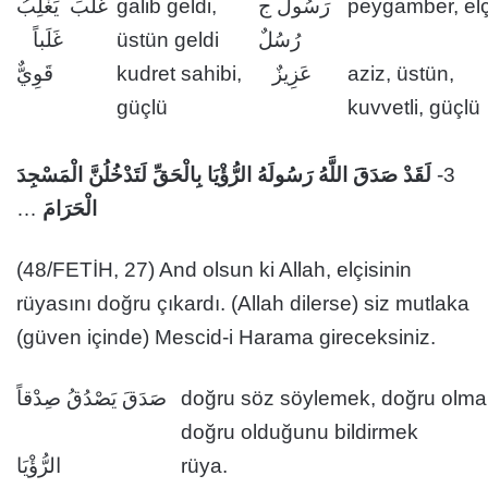
غَلَبَ يَغْلِبُ
galib geldi,
رَسُولٌ ج
peygamber, elç
غَلَباً
üstün geldi
رُسُلٌ
قَوِيٌّ
kudret sahibi,
عَزِيزٌ
aziz, üstün,
güçlü
kuvvetli, güçlü
لَقَدْ صَدَقَ اللَّهُ رَسُولَهُ الرُّؤْيَا بِالْحَقِّ لَتَدْخُلُنَّ الْمَسْجِدَ
3-
…
الْحَرَامَ
(48/FETİH, 27) And olsun ki Allah, elçisinin
rüyasını doğru çıkardı. (Allah dilerse) siz mutlaka
(güven içinde) Mescid-i Harama gireceksiniz.
صَدَقَ يَصْدُقُ صِدْقاً
doğru söz söylemek, doğru olma
doğru olduğunu bildirmek
الرُّؤْيَا
rüya.