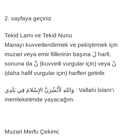
2. sayfaya geçiniz
Tekid Lamı ve Tekid Nunu
Manayı kuvvetlendirmek ve pekiştirmek için
muzari veya emir fiillerinin başına لَ harfi,
sonuna da نَّ (kuvvetli vurgular için) veya نْ
(daha hafif vurgular için) harfleri getirilir.
وَاللهِ لَأَنْشُرَنَّ الإِسْلامَ فِي بَلَدِي : Vallahi İslam’ı
memleketimde yayacağım.
Muzari Merfu Çekimi;