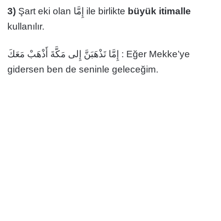
3)
Şart eki olan إِمَّا ile birlikte
büyük itimalle
kullanılır.
إِمَّا تَذْهَبَنَّ إِلى مَكَّةَ أَذْهَبْ مَعَكَ : Eğer Mekke’ye
gidersen ben de seninle geleceğim.