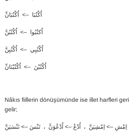
اُكْتُبَا –> اُكْتُبَانِّ
اُكتُبُوا –> اُكْتُبُنَّ
اُكْتُبِي –> اُكْتُبِنَّ
اُكْتُبْنَ –> اُكْتُبْنَانِّ
Nâkıs fiillerin dönüşümünde ise illet harfleri geri
gelir;
اِمْشِ –> اِمْشِيَنَّ ، اُدْعُ –> اُدْعُوَنَّ ، تَنْسَ –> تَنْسَيَنَّ