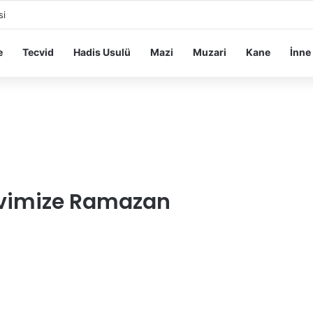
si
e
Tecvid
Hadis Usulü
Mazi
Muzari
Kane
İnne
Evimize Ramazan