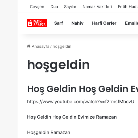
Cevşen
Dua
Sayılar
Namaz Vakitleri
Fetih Hadi
Sarf
Nahiv
Harfi Cerler
Emsil
Anasayfa
/
hoşgeldin
hoşgeldin
Hoş Geldin Hoş Geldin 
https://www.youtube.com/watch?v=f2rmsfMbcvU
Hoş Geldin Hoş Geldin Evimize Ramazan
Hoşgeldin Ramazan