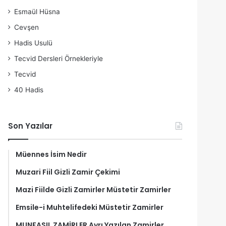
Esmaül Hüsna
Cevşen
Hadis Usulü
Tecvid Dersleri Örnekleriyle
Tecvid
40 Hadis
Son Yazılar
Müennes İsim Nedir
Muzari Fiil Gizli Zamir Çekimi
Mazi Fiilde Gizli Zamirler Müstetir Zamirler
Emsile-i Muhtelifedeki Müstetir Zamirler
MUNFASIL ZAMİRLER Ayrı Yazılan Zamirler