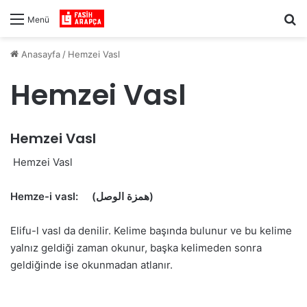
Ar
Menü
Anasayfa
/
Hemzei Vasl
Hemzei Vasl
Hemzei Vasl
Hemzei Vasl
Hemze-i vasl:
(همزة الوصل)
Elifu-l vasl da denilir. Kelime başında bulunur ve bu kelime
yalnız geldiği zaman okunur, başka kelimeden sonra
geldiğinde ise okunmadan atlanır.