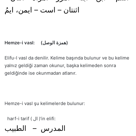
اثنتان – است – ايمن، ايمُ
Hemze-i vasl:
(همزة الوصل)
Elifu-l vasl da denilir. Kelime başında bulunur ve bu kelime
yalnız geldiği zaman okunur, başka kelimeden sonra
geldiğinde ise okunmadan atlanır.
Hemze-i vasl şu kelimelerde bulunur:
harf-i tarif ( ال )’in elifi:
المدرس – الطبيب