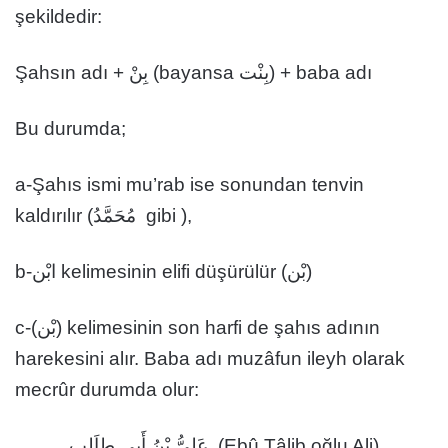
şekildedir:
Şahsın adı + بِنْ (bayansa بِنْت) + baba adı
Bu durumda;
a-Şahıs ismi mu’rab ise sonundan tenvin
kaldırılır (مُحَمَّدُ gibi ),
b-ابْن kelimesinin elifi düşürülür (بْن)
c-(بْن) kelimesinin son harfi de şahıs adının
harekesini alır. Baba adı muzâfun ileyh olarak
mecrûr durumda olur:
عَلِىُّ بْنُ أَبِي طاَلِبٍ (Ebû Tâlib oğlu Ali)