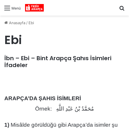
Ar
Menü
Anasayfa
/
Ebi
Ebi
İbn – Ebi – Bint Arapça Şahıs İsimleri
İfadeler
ARAPÇA’DA ŞAHIS İSİMLERİ
Örnek: مُحَمَّدُ بْنُ عَبْدِ اللَّهِ
1)
Misâlde görüldüğü gibi Arapça’da isimler şu