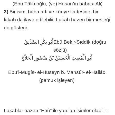
(Ebû Tâlib oğlu, (ve) Hasan’ın babası Ali)
3)
Bir isim, baba adı ve künye ifadesine, bir
lakab da ilave edilebilir. Lakab bazen bir mesleği
de gösterir.
أَبُو بَكْرٍ الصِّدِّيقُ
Ebû Bekir-Sıddîk (doğru
sözlü)
أَبُو الْمُغِيثِ الْحُسَيْنُ بْنُ مَنْصُورِ الْحَلاَّجُ
Ebu’l-Mugîs- el-Hüseyn b. Mansûr- el-Hallâc
(pamuk işleyen)
Lakablar bazen “Ebû” ile yapılan isimler olabilir: