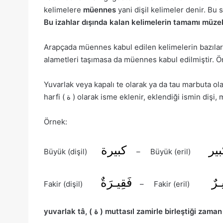
kelimelere
müennes
yani dişil kelimeler denir. Bu 
Bu izahlar dışında kalan kelimelerin tamamı müze
Arapçada müennes kabul edilen kelimelerin bazılar
alametleri taşımasa da müennes kabul edilmiştir. 
Yuvarlak veya kapalı te olarak ya da tau marbuta olar
harfi ( ة ) olarak isme eklenir, eklendiği ismin 
Örnek:
بير
كبيرة
Büyük (dişil)
– Büyük (eril)
ـرٌ
فَقِيـرَةٌ
Fakir (dişil)
– Fakir (eril)
yuvarlak tâ, (
ة ) muttasıl zamirle birleştiği zaman