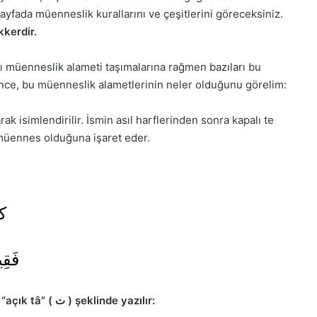
sayfada müenneslik kurallarını ve çeşitlerini göreceksiniz.
kkerdir.
ı müenneslik alameti taşımalarına rağmen bazıları bu
Önce, bu müenneslik alametlerinin neler olduğunu görelim:
ak isimlendirilir. İsmin asıl harflerinden sonra kapalı te
dişi, müennes olduğuna işaret eder.
ك
فَقِي
ت ) şeklinde yazılır:
 “açık tâ” (