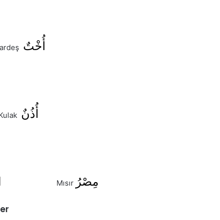
أُخْتٌ
kardeş
أُذُنٌ
Kulak
مِصْرُ
الشّامُ
Mısır
ler