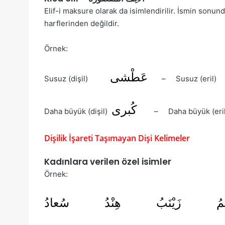
Elif-i maksure olarak da isimlendirilir. İsmin sonunda (_َ ى) veya (_َ ا) şeklinde yazılır. Keli
harflerinden değildir.
Örnek:
عَطْشى
Susuz (dişil)
– Susuz (eri
كُبرى
Daha büyük (dişil)
– Daha büyük (eri
Dişilik İşareti Taşımayan Dişi Kelimeler
Kadınlara verilen özel isimler
Örnek:
ْيمُ زَيْنَبُ هِنْدُ سُعادُ