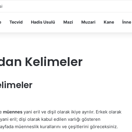
si
e
Tecvid
Hadis Usulü
Mazi
Muzari
Kane
İnne
dan Kelimeler
limeler
e
müennes
yani eril ve dişil olarak ikiye ayrılır. Erkek olarak
yani eril; dişi olarak kabul edilen varlığı gösteren
sayfada müenneslik kurallarını ve çeşitlerini göreceksiniz.