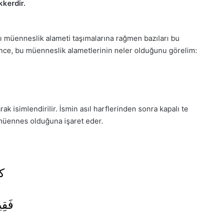
kkerdir.
ı müenneslik alameti taşımalarına rağmen bazıları bu
Önce, bu müenneslik alametlerinin neler olduğunu görelim:
ak isimlendirilir. İsmin asıl harflerinden sonra kapalı te
dişi, müennes olduğuna işaret eder.
ك
فَقِي