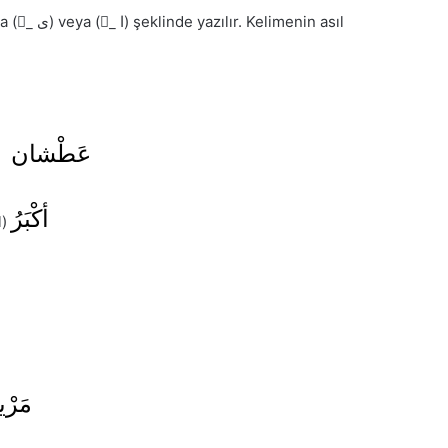
menin asıl
عَطْشان
l)
أكْبَرُ
l)
مَر