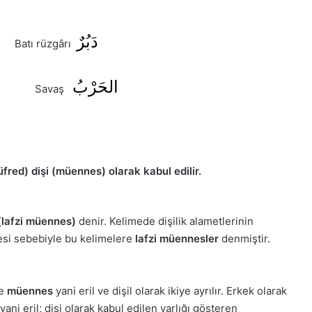
دَبُرٌ
سَ
Batı rüzgârı
الحَرْبُ
الشَّم
Savaş
müfred) dişi (müennes) olarak kabul edilir.
(lafzi müennes)
denir. Kelimede dişilik alametlerinin
mesi sebebiyle bu kelimelere
lafzi müennesler
denmiştir.
e
müennes
yani eril ve dişil olarak ikiye ayrılır. Erkek olarak
yani eril; dişi olarak kabul edilen varlığı gösteren