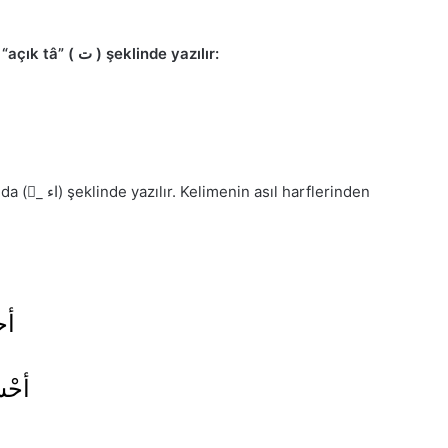
ت ) şeklinde yazılır:
 “açık tâ” (
 harflerinden
أح
أحْس