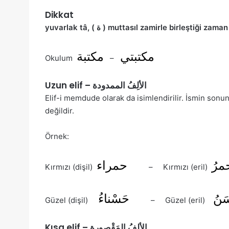
Dikkat
yuvarlak tâ, (
ة ) muttasıl zamirle birleştiği zaman
مكتبتي
مكتبة
Okulum
–
Uzun elif – الألِفُ الممدودة
Elif-i memdude olarak da isimlendirilir. İsmin sonunda (_َ اء) şeklinde yazılır. Kelimenin asıl
değildir.
Örnek:
مرُ
حمراء
Kırmızı (dişil)
– Kırmızı (eril)
َنُ
حَسْناءُ
Güzel (dişil)
– Güzel (eril)
Kısa elif – الألِفُ المَقْصورة