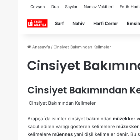
Cevşen
Dua
Sayılar
Namaz Vakitleri
Fetih Hadi
Sarf
Nahiv
Harfi Cerler
Emsil
Anasayfa
/
Cinsiyet Bakımından Kelimeler
Cinsiyet Bakımın
Cinsiyet Bakımından Ke
Cinsiyet Bakımından Kelimeler
Arapça´da isimler cinsiyet bakımından
müzekker
v
kabul edilen varlığı gösteren kelimelere
müzekker
kelimelere
müennes
yani dişil kelimeler denir. Bu 