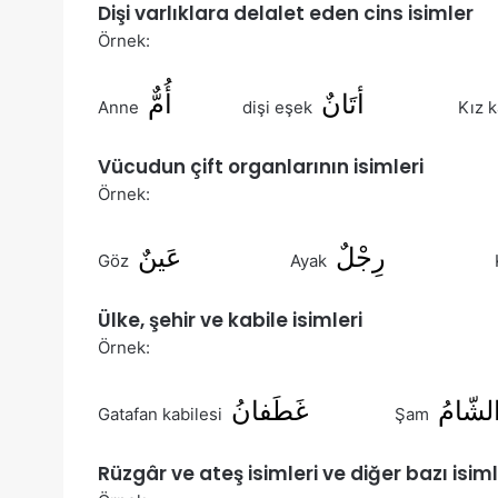
Dişi varlıklara delalet eden cins isimler
Örnek:
أتَانٌ
أُمٌّ
Anne
dişi eşek
Kız 
Vücudun çift organlarının isimleri
Örnek:
رِجْلٌ
عَينٌ
Göz
Ayak
Ülke, şehir ve kabile isimleri
Örnek:
غَطَفانُ
Gatafan kabilesi
Şam
Rüzgâr ve ateş isimleri ve diğer bazı isim