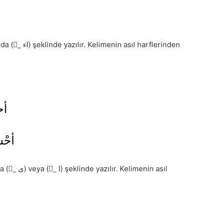
 harflerinden
أح
أحْس
menin asıl