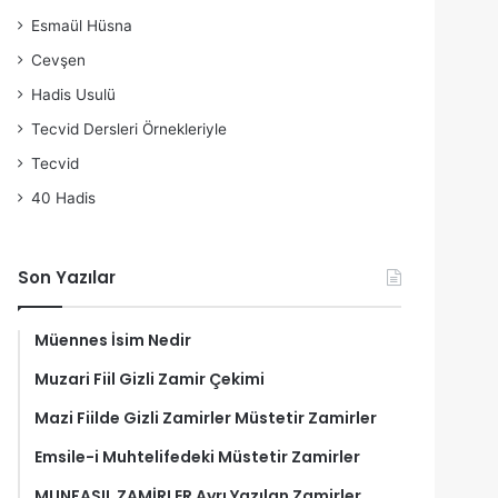
Esmaül Hüsna
Cevşen
Hadis Usulü
Tecvid Dersleri Örnekleriyle
Tecvid
40 Hadis
Son Yazılar
Müennes İsim Nedir
Muzari Fiil Gizli Zamir Çekimi
Mazi Fiilde Gizli Zamirler Müstetir Zamirler
Emsile-i Muhtelifedeki Müstetir Zamirler
MUNFASIL ZAMİRLER Ayrı Yazılan Zamirler