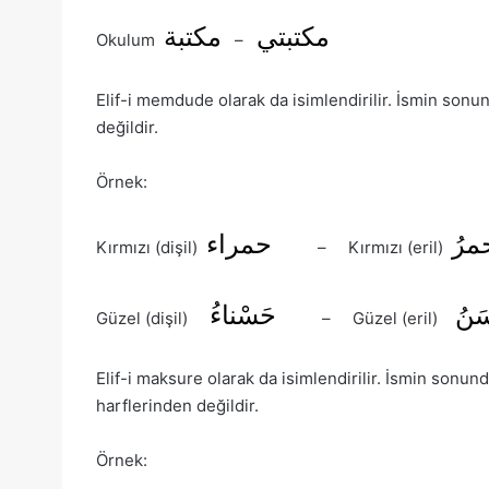
مكتبتي
مكتبة
Okulum
–
Elif-i memdude olarak da isimlendirilir. İsmin sonunda (_َ اء) şeklinde yazılır. Kelimenin asıl
değildir.
Örnek:
مرُ
حمراء
Kırmızı (dişil)
– Kırmızı (eril)
َنُ
حَسْناءُ
Güzel (dişil)
– Güzel (eril)
Elif-i maksure olarak da isimlendirilir. İsmin sonunda (_َ ى) veya (_َ ا) şeklinde yazılır. Keli
harflerinden değildir.
Örnek: