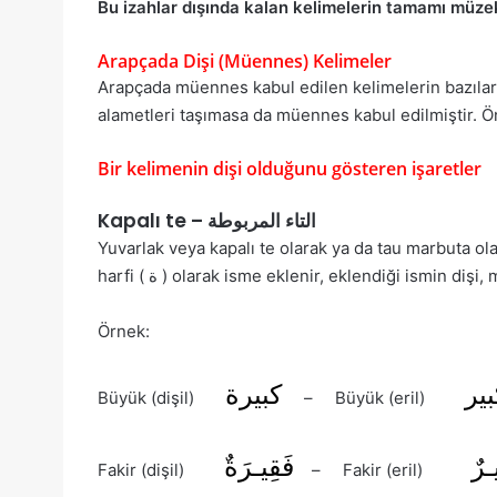
Bu izahlar dışında kalan kelimelerin tamamı müze
Arapçada Dişi (Müennes) Kelimeler
Arapçada müennes kabul edilen kelimelerin bazılar
alametleri taşımasa da müennes kabul edilmiştir. 
Bir kelimenin dişi olduğunu gösteren işaretler
Kapalı te – التاء المربوطة
Yuvarlak veya kapalı te olarak ya da tau marbuta olar
harfi ( ة ) olarak isme eklenir, eklendiği ismin 
Örnek:
بير
كبيرة
Büyük (dişil)
– Büyük (eril)
ـرٌ
فَقِيـرَةٌ
Fakir (dişil)
– Fakir (eril)