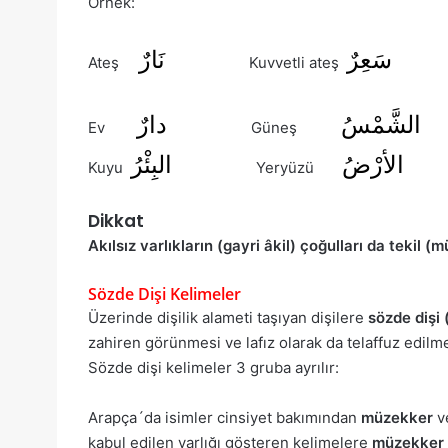
Örnek:
عِرٌ
نَارٌ
Ateş
Kuvvetli ateş
ْسُ
دارٌ
Ev
Güneş
الأرْضُ
البِئْرُ
Kuyu
Yeryüzü
Dikkat
Akılsız varlıkların (gayri âkil) çoğulları da tekil (
Sözde Dişi Kelimeler
Üzerinde dişilik alameti taşıyan dişilere
sözde dişi 
zahiren görünmesi ve lafız olarak da telaffuz edil
Sözde dişi kelimeler 3 gruba ayrılır:
Arapça´da isimler cinsiyet bakımından
müzekker
v
kabul edilen varlığı gösteren kelimelere
müzekker