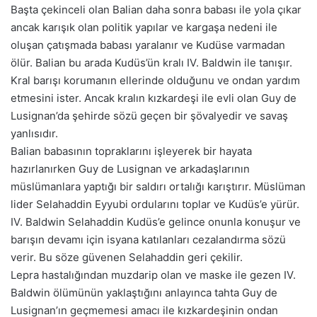
Başta çekinceli olan Balian daha sonra babası ile yola çıkar
ancak karışık olan politik yapılar ve kargaşa nedeni ile
oluşan çatışmada babası yaralanır ve Kudüse varmadan
ölür. Balian bu arada Kudüs’ün kralı IV. Baldwin ile tanışır.
Kral barışı korumanın ellerinde olduğunu ve ondan yardım
etmesini ister. Ancak kralın kızkardeşi ile evli olan Guy de
Lusignan’da şehirde sözü geçen bir şövalyedir ve savaş
yanlısıdır.
Balian babasının topraklarını işleyerek bir hayata
hazırlanırken Guy de Lusignan ve arkadaşlarının
müslümanlara yaptığı bir saldırı ortalığı karıştırır. Müslüman
lider Selahaddin Eyyubi ordularını toplar ve Kudüs’e yürür.
IV. Baldwin Selahaddin Kudüs’e gelince onunla konuşur ve
barışın devamı için isyana katılanları cezalandırma sözü
verir. Bu söze güvenen Selahaddin geri çekilir.
Lepra hastalığından muzdarip olan ve maske ile gezen IV.
Baldwin ölümünün yaklaştığını anlayınca tahta Guy de
Lusignan’ın geçmemesi amacı ile kızkardeşinin ondan