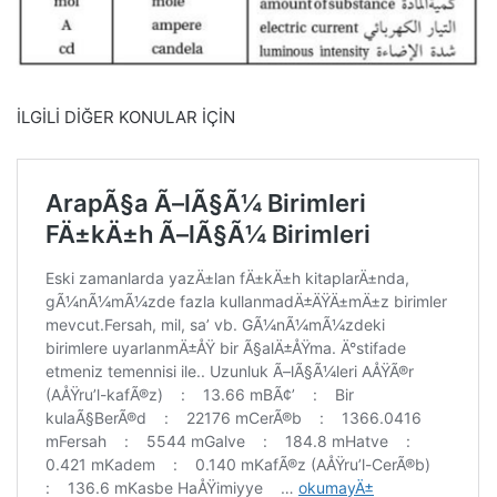
İLGİLİ DİĞER KONULAR İÇİN