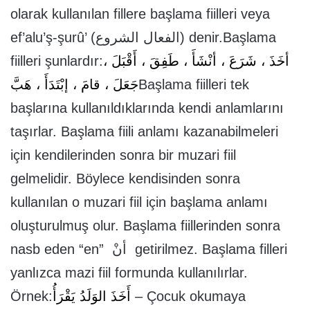
olarak kullanılan fillere başlama fiilleri veya
ef’alu’ş-şurû’ (الفعال الشروع) denir.Başlama
fiilleri şunlardır:
أخَذَ ، شَرَعَ ، أنْشَأَ ، طَفِقَ ، أَقْبَلَ ،
جَعَلَ ، قامَ ، إبْتَدَأَ ، هَبَّ
Başlama fiilleri tek
başlarına kullanıldıklarında kendi anlamlarını
taşırlar. Başlama fiili anlamı kazanabilmeleri
için kendilerinden sonra bir muzari fiil
gelmelidir. Böylece kendisinden sonra
kullanılan o muzari fiil için başlama anlamı
oluşturulmuş olur. Başlama fiillerinden sonra
nasb eden “en” أنْ getirilmez. Başlama filleri
yanlızca mazi fiil formunda kullanılırlar.
Örnek:
أَخَذَ الوَلَدُ يَقْرَأُ
– Çocuk okumaya