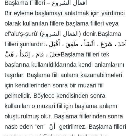
Başlama Fiilleri – افعال الشروع
Bir eyleme başlamayı anlatmak için yardımcı
olarak kullanılan fillere başlama fiilleri veya
ef’alu’ş-şurû’ (الفعال الشروع) denir.Başlama
fiilleri şunlardır:
أخَذَ ، شَرَعَ ، أنْشَأَ ، طَفِقَ ، أَقْبَلَ ،
جَعَلَ ، قامَ ، إبْتَدَأَ ، هَبَّ
Başlama fiilleri tek
başlarına kullanıldıklarında kendi anlamlarını
taşırlar. Başlama fiili anlamı kazanabilmeleri
için kendilerinden sonra bir muzari fiil
gelmelidir. Böylece kendisinden sonra
kullanılan o muzari fiil için başlama anlamı
oluşturulmuş olur. Başlama fiillerinden sonra
nasb eden “en” أنْ getirilmez. Başlama filleri