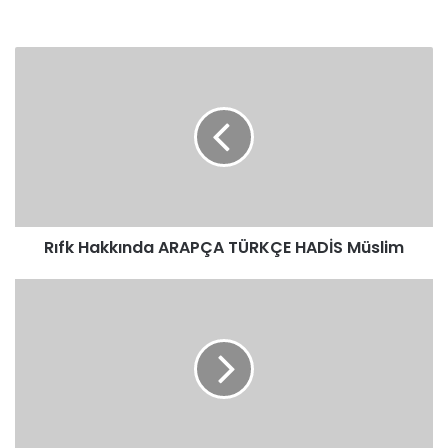
Rıfk
Hakkında
ARAPÇA
TÜRKÇE
HADİS
Müslim
Rıfk Hakkında ARAPÇA TÜRKÇE HADİS Müslim
Rehin
Hakkında
ARAPÇA
TÜRKÇE
HADİS
Buhari
Ebu
Davud