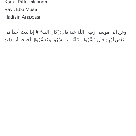
Konu: Rıfk Hakkında
Ravi: Ebu Musa
Hadisin Arapçası:
وعن أبى موسى رَضِيَ اللّهُ عَنْهُ قال: ]كانَ النبىُّ # إذَا بَعَثَ أحَداً في
بَعْضِ أمْرِهِ قال: بَشِّرُوا وََ تُنَفِّرُوا، وَيَسَّرُوا وََ تُعَسِّرُوا[. أخرجه أبو داود.