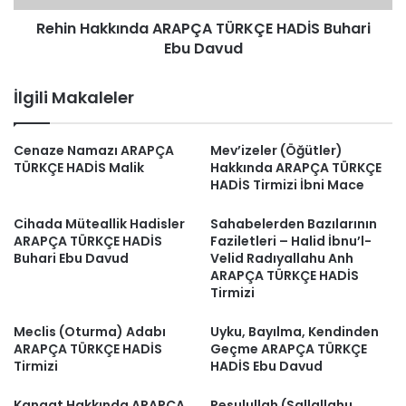
Rehin Hakkında ARAPÇA TÜRKÇE HADİS Buhari
Ebu Davud
İlgili Makaleler
Cenaze Namazı ARAPÇA
Mev’izeler (Öğütler)
TÜRKÇE HADİS Malik
Hakkında ARAPÇA TÜRKÇE
HADİS Tirmizi İbni Mace
Cihada Müteallik Hadisler
Sahabelerden Bazılarının
ARAPÇA TÜRKÇE HADİS
Faziletleri – Halid İbnu’l-
Buhari Ebu Davud
Velid Radıyallahu Anh
ARAPÇA TÜRKÇE HADİS
Tirmizi
Meclis (Oturma) Adabı
Uyku, Bayılma, Kendinden
ARAPÇA TÜRKÇE HADİS
Geçme ARAPÇA TÜRKÇE
Tirmizi
HADİS Ebu Davud
Kanaat Hakkında ARAPÇA
Resulullah (Sallallahu