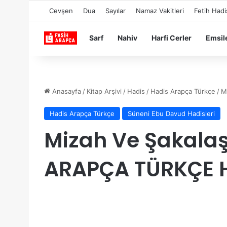
Cevşen
Dua
Sayılar
Namaz Vakitleri
Fetih Hadi
Sarf
Nahiv
Harfi Cerler
Emsil
Anasayfa
/
Kitap Arşivi
/
Hadis
/
Hadis Arapça Türkçe
/
M
Hadis Arapça Türkçe
Süneni Ebu Davud Hadisleri
Mizah Ve Şakala
ARAPÇA TÜRKÇE 