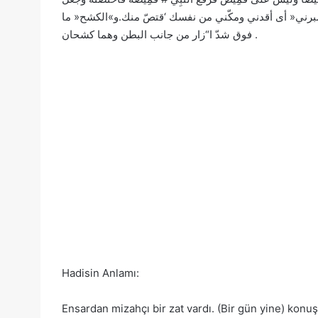
ه أبو داود.»أصبرني« أى أقدني ومكّني من نفسك ‘قتصّ منك.و»الكشح« ما
فوق شدّ ا“زار من جانب البطن وهما كشحان .
Hadisin Anlamı:
Ensardan mizahçı bir zat vardı. (Bir gün yine) konu