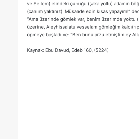
ve Sellem) elindeki çubuğu (şaka yollu) adamın böğ
(canıım yaktınız). Müsaade edin kısas yapayım!” de
“Ama üzerinde gömlek var, benim üzerimde yoktu (kı
üzerine, Aleyhissalatu vesselam gömleğim kaldı(rıp
öpmeye başladı ve: “Ben bunu arzu etmiştim ey Alla
Kaynak: Ebu Davud, Edeb 160, (5224)