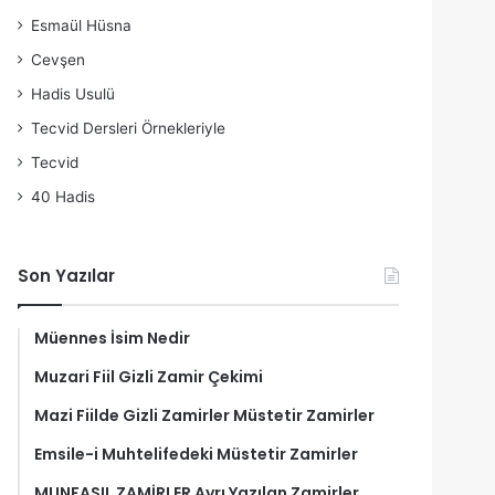
Esmaül Hüsna
Cevşen
Hadis Usulü
Tecvid Dersleri Örnekleriyle
Tecvid
40 Hadis
Son Yazılar
Müennes İsim Nedir
Muzari Fiil Gizli Zamir Çekimi
Mazi Fiilde Gizli Zamirler Müstetir Zamirler
Emsile-i Muhtelifedeki Müstetir Zamirler
MUNFASIL ZAMİRLER Ayrı Yazılan Zamirler