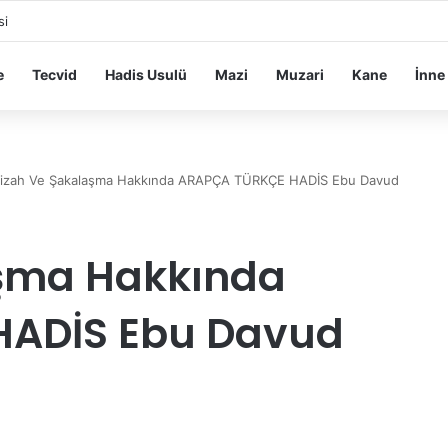
si
e
Tecvid
Hadis Usulü
Mazi
Muzari
Kane
İnne
izah Ve Şakalaşma Hakkında ARAPÇA TÜRKÇE HADİS Ebu Davud
şma Hakkında
HADİS Ebu Davud