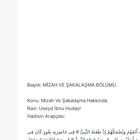
Başlık: MİZAH VE ŞAKALAŞMA BÖLÜMÜ
Konu: Mizah Ve Şakalaşma Hakkında
Ravi: Useyd İbnu Hudayr
Hadisin Arapçası:
ِثُ اْلقَوْمَ وَيُضْحِكُهُمْ إِذْ طَعَنَهُ النَّبِىُّ # فِى خَاصِرَتِهِ بِعُودٍ كَانَ فِى
يصاً وَلَيْسَ عَلى قَمِيصٌ فَرَفَعَ النَّبِيُّ # قَمِيصَهُ فَاحْتَضَنَهُ وَجَعَلَ