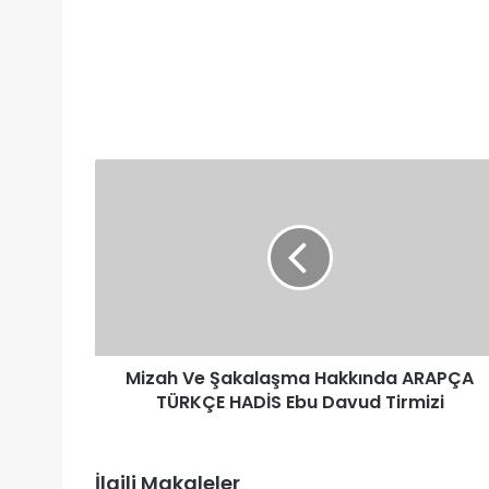
Mizah
Ve
Şakalaşma
Hakkında
ARAPÇA
TÜRKÇE
HADİS
Ebu
Davud
Mizah Ve Şakalaşma Hakkında ARAPÇA
Tirmizi
TÜRKÇE HADİS Ebu Davud Tirmizi
İlgili Makaleler