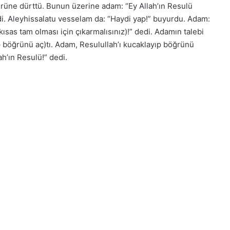
rüne dürttü. Bunun üzerine adam: “Ey Allah’ın Resulü
di. Aleyhissalatu vesselam da: “Haydi yap!” buyurdu. Adam:
sas tam olması için çıkarmalısınız)!” dedi. Adamın talebi
 böğrünü aç)tı. Adam, Resulullah’ı kucaklayıp böğrünü
h’ın Resulü!” dedi.