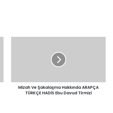
Mizah
Ve
Şakalaşma
Hakkında
ARAPÇA
TÜRKÇE
HADİS
Ebu
Davud
Mizah Ve Şakalaşma Hakkında ARAPÇA
Tirmizi
TÜRKÇE HADİS Ebu Davud Tirmizi