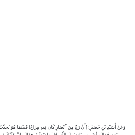
وَعَنْ أُسَيْدِ بْنِ حُضَيْرٍ: ]أَنَّ رَجًُ مِنَ اْ‘نْصَارِ كَانَ فِيهِ مِزاحٌ! فَبَيْنَمَا هُوَ يُحَدّ
يَدِهِ. فَقالَ: أَصْبِرنِى يَارَسُولَ اللّهِ. قَالَ: اصْطَبِرْ. فقَالَ: إنَّ عَلَيْكَ قمِ