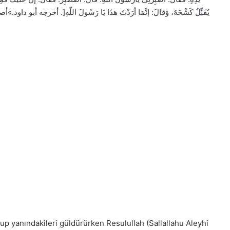
يُقَبِّلُ كَشْحَهُ، وَقالَ: إنَّمَا أرَدْتُ هذَا يَا رَسُولَ اللّهِ[. أخرج
şup yanındakileri güldürürken Resulullah (Sallallahu Aleyhi