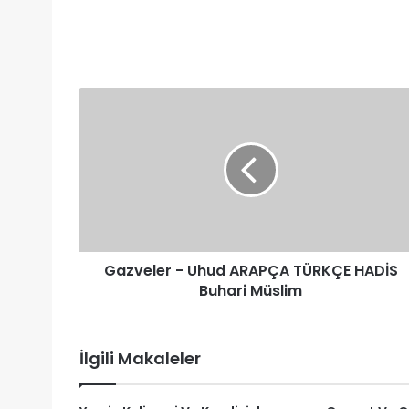
Gazveler
-
Uhud
ARAPÇA
TÜRKÇE
HADİS
Buhari
Müslim
Gazveler - Uhud ARAPÇA TÜRKÇE HADİS
Buhari Müslim
İlgili Makaleler