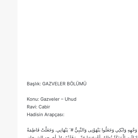
Başlık: GAZVELER BÖLÜMÜ
Konu: Gazveler – Uhud
Ravi: Cabir
Hadisin Arapçası:
وَابْكِي وَجَعَلُوا يَنْهَوْنِى وَالنَّبِيُّ # َ يَنْهَانِي. وَجَعَلْتْ فَاطِمَةُ
، مَازَالَتِ الْمََئِكَةُ تُظِلهُ بِأجْنِحَتِهَا حَتّى رَفَعْتُمُوهُ[. أخرجه الشيخان