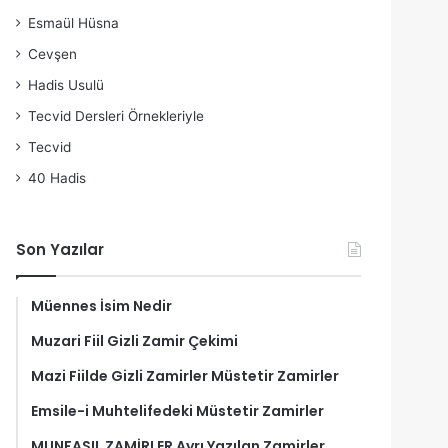
Esmaül Hüsna
Cevşen
Hadis Usulü
Tecvid Dersleri Örnekleriyle
Tecvid
40 Hadis
Son Yazılar
Müennes İsim Nedir
Muzari Fiil Gizli Zamir Çekimi
Mazi Fiilde Gizli Zamirler Müstetir Zamirler
Emsile-i Muhtelifedeki Müstetir Zamirler
MUNFASIL ZAMİRLER Ayrı Yazılan Zamirler