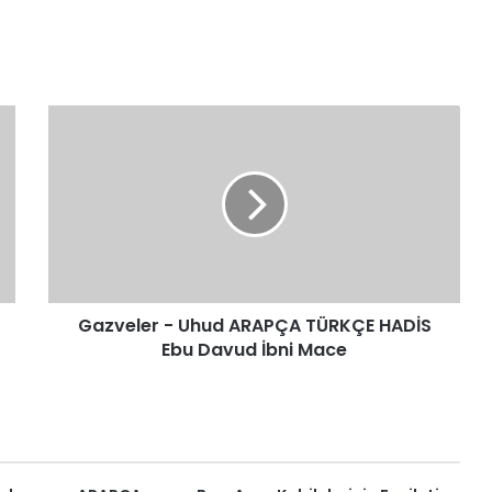
Gazveler
-
Uhud
ARAPÇA
TÜRKÇE
HADİS
Ebu
Davud
İbni
Gazveler - Uhud ARAPÇA TÜRKÇE HADİS
Mace
Ebu Davud İbni Mace