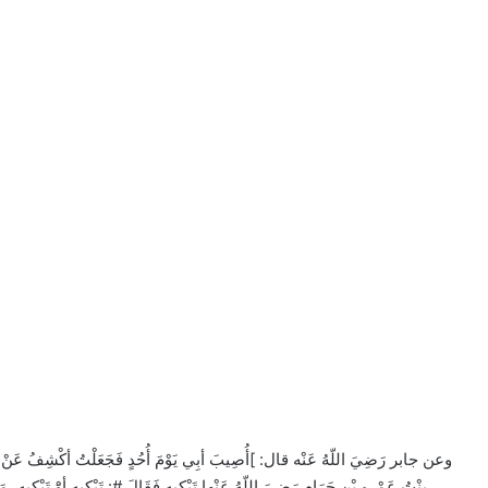
وعن جابر رَضِيَ اللّهُ عَنْه قال: ]أُصِيبَ أبِي يَوْمَ أُحُدٍ فَجَعَلْتُ أكْشِفُ عَنْ وَجْهِهِ 
بِنْتُ عَمْرو بْنِ حَرَامٍ رَضِيَ اللّهُ عَنْها تَبْكِيهِ فَقَالَ #: تَبْكِيهِ أوَْ تَبْكِيهِ