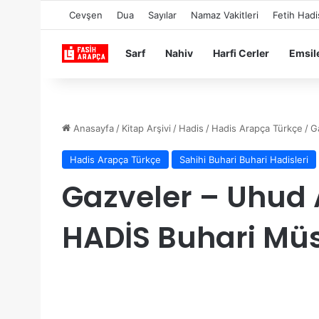
Cevşen
Dua
Sayılar
Namaz Vakitleri
Fetih Hadi
Sarf
Nahiv
Harfi Cerler
Emsil
Anasayfa
/
Kitap Arşivi
/
Hadis
/
Hadis Arapça Türkçe
/
G
Hadis Arapça Türkçe
Sahihi Buhari Buhari Hadisleri
Gazveler – Uhud
HADİS Buhari Müs