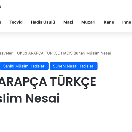
si
e
Tecvid
Hadis Usulü
Mazi
Muzari
Kane
İnne
azveler – Uhud ARAPÇA TÜRKÇE HADİS Buhari Müslim Nesai
Sahihi Müslim Hadisleri
Süneni Nesai Hadisleri
 ARAPÇA TÜRKÇE
lim Nesai