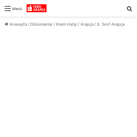
Ar
Menü
Anasayfa
/
Dökümanlar
/
İmam Hatip
/
Arapça
/
6. Sınıf Arapça