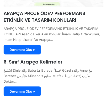
ARAPÇA PROJE ÖDEV PERFORMANS
ETKİNLİK VE TASARIM KONULARI
ARAPÇA PROJE ÖDEV PERFORMANS ETKİNLİK VE TASARIM
KONULARI Aşağıda Yer Alan Konuları İmam Hatip Ortaokulları,
İmam Hatip Liseleri Ve Arapça…
Devamını Oku »
6. Sınıf Arapça Kelimeler
اِسْتَمِعْ Dinle والد Baba هنا Burada جَمِيلٌ Güzel والدة Anne مَعَ
Bereber مُهَنْدِس Mühendis مطبخ Mutfak نَشِيطَ Aktif, طَبِيب
Doktor…
Devamını Oku »