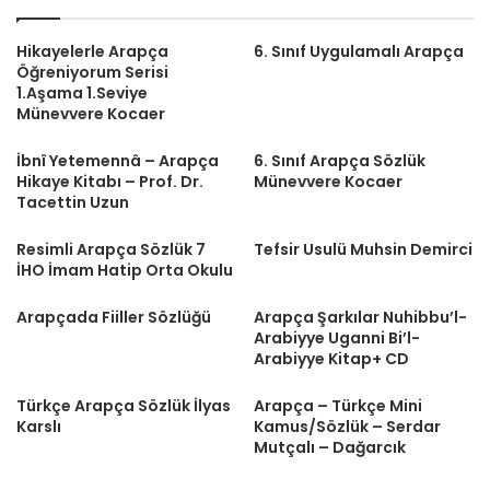
Hikayelerle Arapça
6. Sınıf Uygulamalı Arapça
Öğreniyorum Serisi
1.Aşama 1.Seviye
Münevvere Kocaer
İbnî Yetemennâ – Arapça
6. Sınıf Arapça Sözlük
Hikaye Kitabı – Prof. Dr.
Münevvere Kocaer
Tacettin Uzun
Resimli Arapça Sözlük 7
Tefsir Usulü Muhsin Demirci
İHO İmam Hatip Orta Okulu
Arapçada Fiiller Sözlüğü
Arapça Şarkılar Nuhibbu’l-
Arabiyye Uganni Bi’l-
Arabiyye Kitap+ CD
Türkçe Arapça Sözlük İlyas
Arapça – Türkçe Mini
Karslı
Kamus/Sözlük – Serdar
Mutçalı – Dağarcık