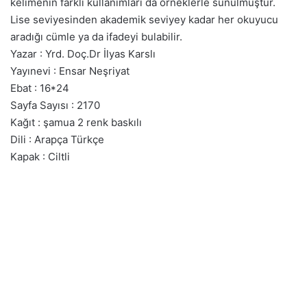
kelimenin farklı kullanımları da örneklerle sunulmuştur.
Lise seviyesinden akademik seviyey kadar her okuyucu
aradığı cümle ya da ifadeyi bulabilir.
Yazar : Yrd. Doç.Dr İlyas Karslı
Yayınevi : Ensar Neşriyat
Ebat : 16*24
Sayfa Sayısı : 2170
Kağıt : şamua 2 renk baskılı
Dili : Arapça Türkçe
Kapak : Ciltli