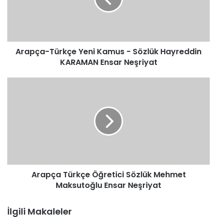
Sözlük
Hayreddin
KARAMAN
Ensar
Arapça-Türkçe Yeni Kamus - Sözlük Hayreddin
Neşriyat
KARAMAN Ensar Neşriyat
Arapça
Türkçe
Öğretici
Sözlük
Mehmet
Maksutoğlu
Ensar
Neşriyat
Arapça Türkçe Öğretici Sözlük Mehmet
Maksutoğlu Ensar Neşriyat
İlgili Makaleler