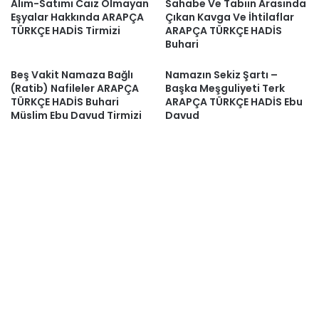
Alım-Satımı Caiz Olmayan
Sahabe Ve Tabiin Arasında
Eşyalar Hakkında ARAPÇA
Çıkan Kavga Ve İhtilaflar
TÜRKÇE HADİS Tirmizi
ARAPÇA TÜRKÇE HADİS
Buhari
Beş Vakit Namaza Bağlı
Namazın Sekiz Şartı –
(Ratib) Nafileler ARAPÇA
Başka Meşguliyeti Terk
TÜRKÇE HADİS Buhari
ARAPÇA TÜRKÇE HADİS Ebu
Müslim Ebu Davud Tirmizi
Davud