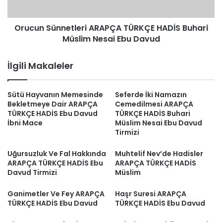
Nesai
Ebu
Orucun Sünnetleri ARAPÇA TÜRKÇE HADİS Buhari
Davud
Müslim Nesai Ebu Davud
İlgili Makaleler
Sütü Hayvanın Memesinde
Seferde İki Namazın
Bekletmeye Dair ARAPÇA
Cemedilmesi ARAPÇA
TÜRKÇE HADİS Ebu Davud
TÜRKÇE HADİS Buhari
İbni Mace
Müslim Nesai Ebu Davud
Tirmizi
Uğursuzluk Ve Fal Hakkında
Muhtelif Nev’de Hadisler
ARAPÇA TÜRKÇE HADİS Ebu
ARAPÇA TÜRKÇE HADİS
Davud Tirmizi
Müslim
Ganimetler Ve Fey ARAPÇA
Haşr Suresi ARAPÇA
TÜRKÇE HADİS Ebu Davud
TÜRKÇE HADİS Ebu Davud