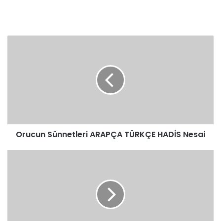
Orucun
Sünnetleri
ARAPÇA
TÜRKÇE
HADİS
Nesai
Orucun Sünnetleri ARAPÇA TÜRKÇE HADİS Nesai
Orucun
Sünnetleri
ARAPÇA
TÜRKÇE
HADİS
Buhari
Müslim