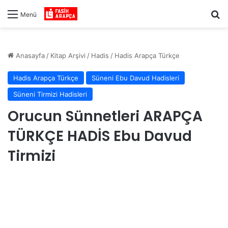
Ar
Menü
Anasayfa
/
Kitap Arşivi
/
Hadis
/
Hadis Arapça Türkçe
Hadis Arapça Türkçe
Süneni Ebu Davud Hadisleri
Süneni Tirmizi Hadisleri
Orucun Sünnetleri ARAPÇA
TÜRKÇE HADİS Ebu Davud
Tirmizi