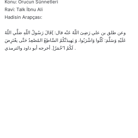
Konu: Orucun Sünnetleri
Ravi: Talk İbnu Ali
Hadisin Arapçası:
وعن طلق بن علي رَضِىَ اللّهُ عَنْه قال: ]قَالَ رَسُولُ اللّهِ صَلَّي اللّهُ
عَلَيْهِ وَسَلَّمَ: كُلُوا وَاشْرَبُوا، وََ يَهيدَنَّكُمُ السَّاطِعُ المُصْعِدُ حَتَّى يعْتَرِضَ
لَكُمُ ا‘َحْمَرُ[. أخرجه أبو داود والترمذي .