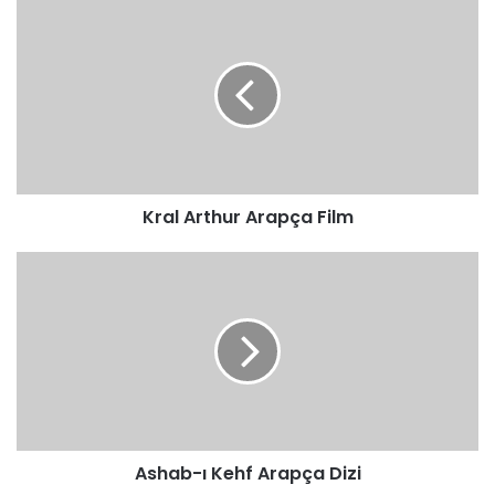
Kral
Arthur
Arapça
Film
Kral Arthur Arapça Film
Ashab-
ı
Kehf
Arapça
Dizi
Ashab-ı Kehf Arapça Dizi