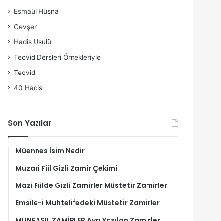
Esmaül Hüsna
Cevşen
Hadis Usulü
Tecvid Dersleri Örnekleriyle
Tecvid
40 Hadis
Son Yazılar
Müennes İsim Nedir
Muzari Fiil Gizli Zamir Çekimi
Mazi Fiilde Gizli Zamirler Müstetir Zamirler
Emsile-i Muhtelifedeki Müstetir Zamirler
MUNFASIL ZAMİRLER Ayrı Yazılan Zamirler