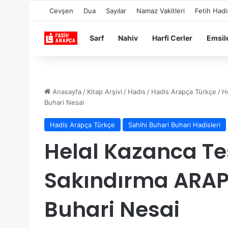
Cevşen
Dua
Sayılar
Namaz Vakitleri
Fetih Hadi
Sarf
Nahiv
Harfi Cerler
Emsil
Anasayfa
/
Kitap Arşivi
/
Hadis
/
Hadis Arapça Türkçe
/
H
Buhari Nesai
Hadis Arapça Türkçe
Sahihi Buhari Buhari Hadisleri
Helal Kazanca T
Sakındırma ARA
Buhari Nesai