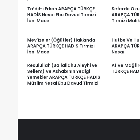
Ta’dil-i Erkan ARAPÇA TÜRKÇE
Seferde Oku
HADİS Nesai Ebu Davud Tirmizi
ARAPÇA TÜR
İbni Mace
Tirmizi Malik
Mev’izeler (Öğütler) Hakkında
Hutbe Ve Hutb
ARAPÇA TÜRKÇE HADİS Tirmizi
ARAPÇA TÜR
İbni Mace
Nesai
Resulullah (Sallallahu Aleyhi ve
Af Ve Mağfi
Sellem) Ve Ashabının Yediği
TÜRKÇE HADİ
Yemekler ARAPÇA TÜRKÇE HADİS
Müslim Nesai Ebu Davud Tirmizi