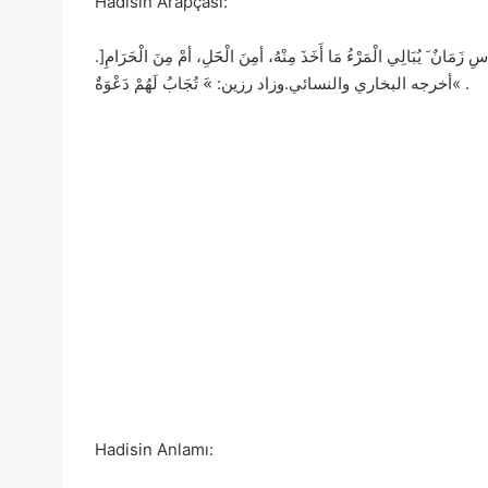
Hadisin Arapçası:
انٌ َ يُبَالِي الْمَرْءُ مَا أَخَذَ مِنْهُ، أمِنَ الْحََلِ، أمْ مِنَ الْحَرَامِ
أخرجه البخاري والنسائي.وزاد رزين: »َ تُجَابُ لَهُمْ دَعْوَةٌ« .
Hadisin Anlamı: