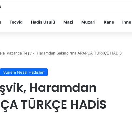
si
e
Tecvid
Hadis Usulü
Mazi
Muzari
Kane
İnne
elal Kazanca Teşvik, Haramdan Sakındırma ARAPÇA TÜRKÇE HADİS
Süneni Nesai Hadisleri
eşvik, Haramdan
PÇA TÜRKÇE HADİS