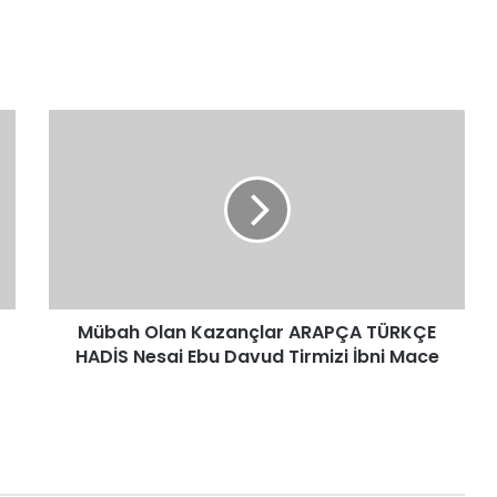
Mübah
Olan
Kazançlar
ARAPÇA
TÜRKÇE
HADİS
Nesai
Ebu
Davud
Mübah Olan Kazançlar ARAPÇA TÜRKÇE
Tirmizi
İbni
HADİS Nesai Ebu Davud Tirmizi İbni Mace
Mace