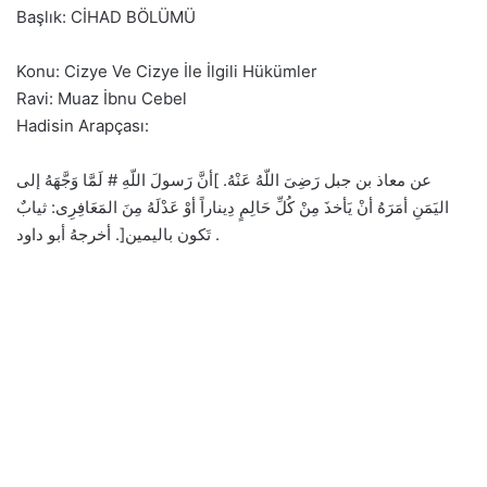
Başlık: CİHAD BÖLÜMÜ
Konu: Cizye Ve Cizye İle İlgili Hükümler
Ravi: Muaz İbnu Cebel
Hadisin Arapçası:
عن معاذ بن جبل رَضِىَ اللّهُ عَنْهُ. ]أنَّ رَسولَ اللّهِ # لَمَّا وَجَّهَهُ إلى
اليَمَنِ أمَرَهُ أنْ يَأخذَ مِنْ كُلِّ حَالِمٍ دِيناراً أوْ عَدْلَهُ مِنَ المَعَافِرِى: ثيابٌ
تَكون باليمين[. أخرجهُ أبو داود .