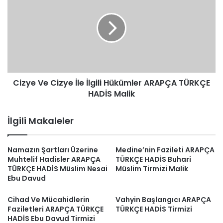
Cizye
İle
İlgili
Hükümler
ARAPÇA
TÜRKÇE
HADİS
Cizye Ve Cizye İle İlgili Hükümler ARAPÇA TÜRKÇE
Malik
HADİS Malik
İlgili Makaleler
Namazın Şartları Üzerine
Medine’nin Fazileti ARAPÇA
Muhtelif Hadisler ARAPÇA
TÜRKÇE HADİS Buhari
TÜRKÇE HADİS Müslim Nesai
Müslim Tirmizi Malik
Ebu Davud
Cihad Ve Mücahidlerin
Vahyin Başlangıcı ARAPÇA
Faziletleri ARAPÇA TÜRKÇE
TÜRKÇE HADİS Tirmizi
HADİS Ebu Davud Tirmizi