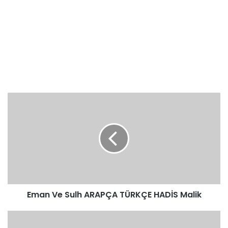
Eman
Ve
Sulh
ARAPÇA
TÜRKÇE
HADİS
Malik
Eman Ve Sulh ARAPÇA TÜRKÇE HADİS Malik
Cizye
Ve