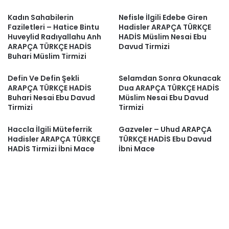
Kadın Sahabilerin
Nefisle İlgili Edebe Giren
Faziletleri – Hatice Bintu
Hadisler ARAPÇA TÜRKÇE
Huveylid Radıyallahu Anh
HADİS Müslim Nesai Ebu
ARAPÇA TÜRKÇE HADİS
Davud Tirmizi
Buhari Müslim Tirmizi
Defin Ve Defin Şekli
Selamdan Sonra Okunacak
ARAPÇA TÜRKÇE HADİS
Dua ARAPÇA TÜRKÇE HADİS
Buhari Nesai Ebu Davud
Müslim Nesai Ebu Davud
Tirmizi
Tirmizi
Haccla İlgili Müteferrik
Gazveler – Uhud ARAPÇA
Hadisler ARAPÇA TÜRKÇE
TÜRKÇE HADİS Ebu Davud
HADİS Tirmizi İbni Mace
İbni Mace