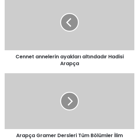
annelerin
ayakları
altındadır
Hadisi
Arapça
Cennet annelerin ayakları altındadır Hadisi
Arapça
Arapça
Gramer
Dersleri
Tüm
Bölümler
İlim
Hazinedir
Arapça Gramer Dersleri Tüm Bölümler İlim