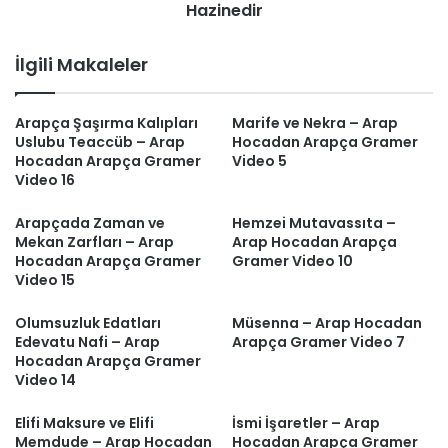
Hazinedir
İlgili Makaleler
Arapça Şaşırma Kalıpları
Marife ve Nekra – Arap
Uslubu Teaccüb – Arap
Hocadan Arapça Gramer
Hocadan Arapça Gramer
Video 5
Video 16
Arapçada Zaman ve
Hemzei Mutavassıta –
Mekan Zarfları – Arap
Arap Hocadan Arapça
Hocadan Arapça Gramer
Gramer Video 10
Video 15
Olumsuzluk Edatları
Müsenna – Arap Hocadan
Edevatu Nafi – Arap
Arapça Gramer Video 7
Hocadan Arapça Gramer
Video 14
Elifi Maksure ve Elifi
İsmi İşaretler – Arap
Memdude – Arap Hocadan
Hocadan Arapça Gramer