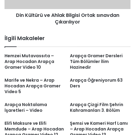
Çıkarılıyor
Din Kültürü ve Ahlak Bilgisi Ortak sınavdan
Çıkarılıyor
İlgili Makaleler
Hemzei Mutavassıta –
Arapça Gramer Dersleri
Arap Hocadan Arapça
Tüm Bölümler İlim
Gramer Video 10
Hazinedir
Marife ve Nekra – Arap
Arapça Öğreniyorum 63
Hocadan Arapça Gramer
Ders
Video 5
Arapça Noktalama
Arapça Çizgi Film Şehrin
İşaretleri – Video
Kahramanları 3. Bölüm
Elifi Maksure ve Elifi
Şemsi ve Kameri Harf Lamı
Memdude – Arap Hocadan
– Arap Hocadan Arapça
Arapça Gramer Video 12
Gramer Video 13