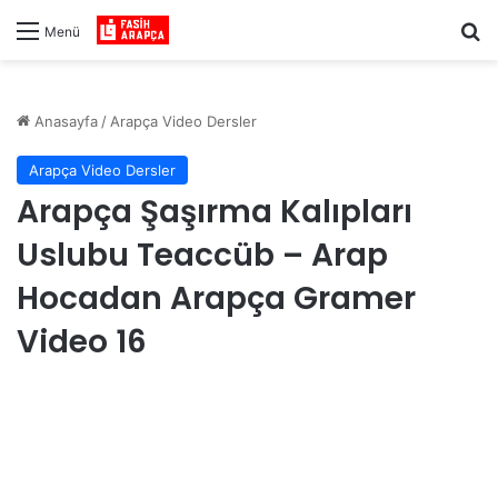
Ar
Menü
Anasayfa
/
Arapça Video Dersler
Arapça Video Dersler
Arapça Şaşırma Kalıpları
Uslubu Teaccüb – Arap
Hocadan Arapça Gramer
Video 16