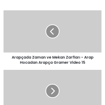
Arapçada
Zaman
ve
Mekan
Zarfları
-
Arap
Hocadan
Arapça
Arapçada Zaman ve Mekan Zarfları - Arap
Gramer
Video
Hocadan Arapça Gramer Video 15
15
Din
Kültürü
ve
Ahlak
Bilgisi
Ortak
sınavdan