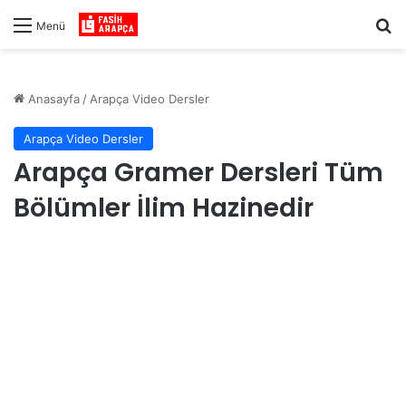
Ar
Menü
Anasayfa
/
Arapça Video Dersler
Arapça Video Dersler
Arapça Gramer Dersleri Tüm
Bölümler İlim Hazinedir