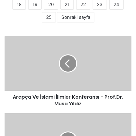
18
19
20
21
22
23
24
25
Sonraki sayfa
Arapça
Ve
İslami
İlimler
Konferansı
-
Prof.Dr.
Musa
Yıldız
Arapça Ve İslami İlimler Konferansı - Prof.Dr.
Musa Yıldız
Arapça
hikaye
YAŞLI
KADIN