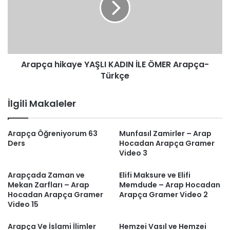
İLE
ÖMER
Arapça-
Türkçe
Arapça hikaye YAŞLI KADIN İLE ÖMER Arapça-
Türkçe
İlgili Makaleler
Arapça Öğreniyorum 63
Munfasıl Zamirler – Arap
Ders
Hocadan Arapça Gramer
Video 3
Arapçada Zaman ve
Elifi Maksure ve Elifi
Mekan Zarfları – Arap
Memdude – Arap Hocadan
Hocadan Arapça Gramer
Arapça Gramer Video 2
Video 15
Arapça Ve İslami İlimler
Hemzei Vasıl ve Hemzei