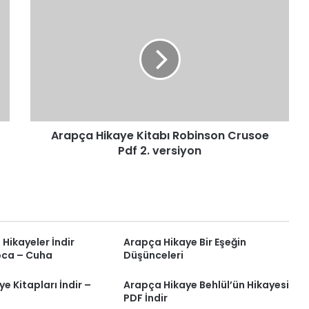
Arapça
Hikaye
Kitabı
Robinson
Crusoe
Pdf
2.
versiyon
Arapça Hikaye Kitabı Robinson Crusoe
Pdf 2. versiyon
 Hikayeler İndir
Arapça Hikaye Bir Eşeğin
oca – Cuha
Düşünceleri
e Kitapları İndir –
Arapça Hikaye Behlül’ün Hikayesi
PDF İndir