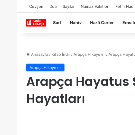
Cevşen
Dua
Sayılar
Namaz Vakitleri
Fetih Hadi
Sarf
Nahiv
Harfi Cerler
Emsil
Anasayfa
/
Kitap İndir
/
Arapça Hikayeler
/
Arapça Hayatu
Arapça Hikayeler
Arapça Hayatus 
Hayatları