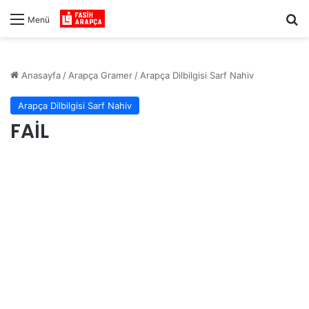
Ar
Menü
Anasayfa
/
Arapça Gramer
/
Arapça Dilbilgisi Sarf Nahiv
Arapça Dilbilgisi Sarf Nahiv
FAİL