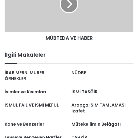
MÜBTEDA VE HABER
İlgili Makaleler
İRAB MEBNİ MUREB
NÜDBE
ÖRNEKLER
İsimler ve Kısımları
İSMİ TASĞİR
İSMUL FAİL VE İSMİ MEFUL
Arapça İSİM TAMLAMASI
İzafet
Kane ve Benzerleri
Mütekellimin Belâgatı
Leyseye Benzeyen Harfler
TAHZİR