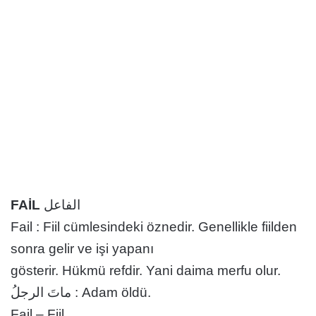
FAİL
الفاعل
Fail : Fiil cümlesindeki öznedir. Genellikle fiilden
sonra gelir ve işi yapanı
gösterir. Hükmü refdir. Yani daima merfu olur.
ماتَ الرجلُ : Adam öldü.
Fail – Fiil