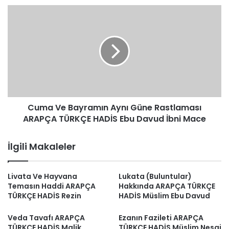
Cuma
Ve
Bayramın
Aynı
Güne
Rastlaması
ARAPÇA
TÜRKÇE
HADİS
Cuma Ve Bayramın Aynı Güne Rastlaması
Ebu
Davud
ARAPÇA TÜRKÇE HADİS Ebu Davud İbni Mace
İbni
Mace
İlgili Makaleler
Livata Ve Hayvana
Lukata (Buluntular)
Temasın Haddi ARAPÇA
Hakkında ARAPÇA TÜRKÇE
TÜRKÇE HADİS Rezin
HADİS Müslim Ebu Davud
Veda Tavafı ARAPÇA
Ezanın Fazileti ARAPÇA
TÜRKÇE HADİS Malik
TÜRKÇE HADİS Müslim Nesai