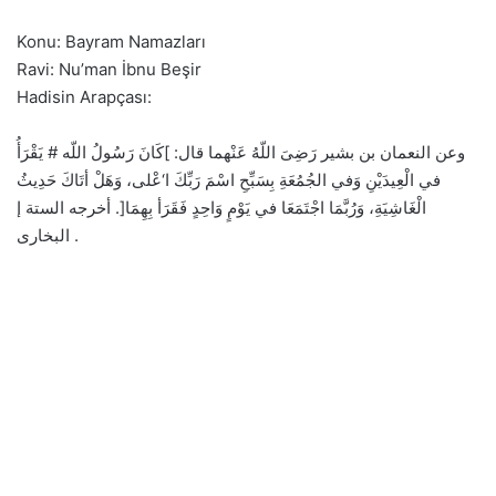
Konu: Bayram Namazları
Ravi: Nu’man İbnu Beşir
Hadisin Arapçası:
وعن النعمان بن بشير رَضِىَ اللّهُ عَنْهما قال: ]كَانَ رَسُولُ اللّه # يَقْرَأُ
في الْعِيدَيْنِ وَفي الجُمُعَةِ بِسَبِّحِ اسْمَ رَبِّكَ ا‘عْلى، وَهَلْ أتَاكَ حَدِيثُ
الْغَاشِيَةِ، وَرُبَّمَا اجْتَمَعَا في يَوْمٍ وَاحِدٍ فَقَرَأ بِهِمَا[. أخرجه الستة إ
البخارى .