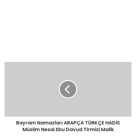
Bayram
Namazları
ARAPÇA
TÜRKÇE
HADİS
Müslim
Nesai
Ebu
Davud
Bayram Namazları ARAPÇA TÜRKÇE HADİS
Tirmizi
Malik
Müslim Nesai Ebu Davud Tirmizi Malik