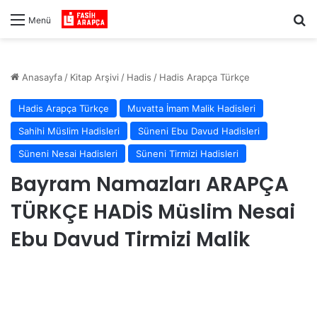
Ar
Menü
Anasayfa
/
Kitap Arşivi
/
Hadis
/
Hadis Arapça Türkçe
Hadis Arapça Türkçe
Muvatta İmam Malik Hadisleri
Sahihi Müslim Hadisleri
Süneni Ebu Davud Hadisleri
Süneni Nesai Hadisleri
Süneni Tirmizi Hadisleri
Bayram Namazları ARAPÇA
TÜRKÇE HADİS Müslim Nesai
Ebu Davud Tirmizi Malik