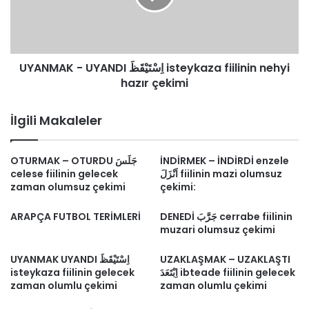
fiilinin
nehyi
hazır
çekimi
UYANMAK - UYANDI اِسْتَيْقَظَ isteykaza fiilinin nehyi
hazır çekimi
İlgili Makaleler
OTURMAK – OTURDU جَلَسَ
İNDİRMEK – İNDİRDİ enzele
celese fiilinin gelecek
اَنْزَلَ fiilinin mazi olumsuz
zaman olumsuz çekimi
çekimi:
ARAPÇA FUTBOL TERİMLERİ
DENEDİ جَرَّبَ cerrabe fiilinin
muzari olumsuz çekimi
UYANMAK UYANDI اِسْتَيْقَظَ
UZAKLAŞMAK – UZAKLAŞTI
isteykaza fiilinin gelecek
اِبْتَعَدَ ibteade fiilinin gelecek
zaman olumlu çekimi
zaman olumlu çekimi