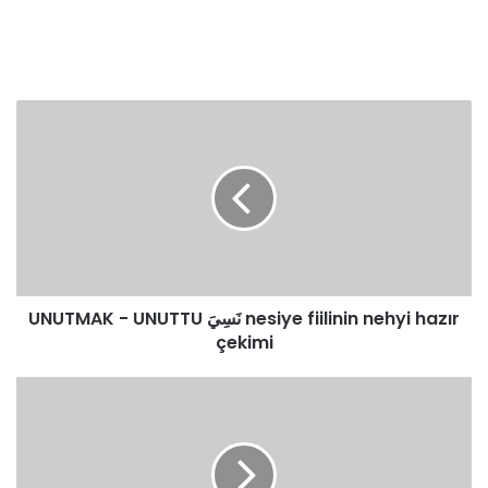
UNUTMAK
-
UNUTTU
نَسِيَ
nesiye
fiilinin
nehyi
hazır
çekimi
UNUTMAK - UNUTTU نَسِيَ nesiye fiilinin nehyi hazır
çekimi
UYANMAK
-
UYANDI
اِسْتَيْقَظَ
isteykaza