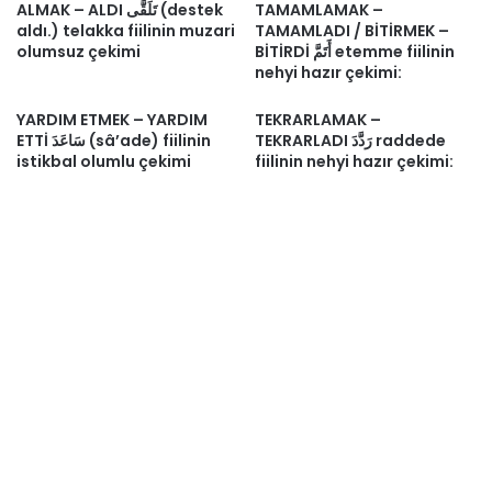
ALMAK – ALDI تَلَقَّى (destek
TAMAMLAMAK –
aldı.) telakka fiilinin muzari
TAMAMLADI / BİTİRMEK –
olumsuz çekimi
BİTİRDİ أَتَمَّ etemme fiilinin
nehyi hazır çekimi:
YARDIM ETMEK – YARDIM
TEKRARLAMAK –
TEKRARLADI رَدَّدَ raddede
ETTİ سَاعَدَ (sâ’ade) fiilinin
istikbal olumlu çekimi
fiilinin nehyi hazır çekimi: