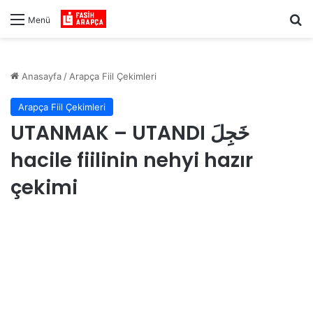
Ar
Menü
Anasayfa
/
Arapça Fiil Çekimleri
Arapça Fiil Çekimleri
UTANMAK – UTANDI خَجِلَ
hacile fiilinin nehyi hazır
çekimi