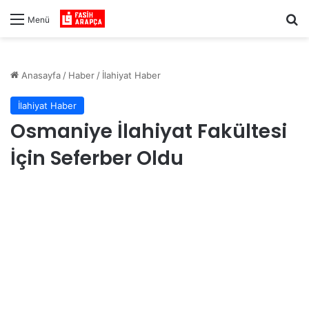
Ar
Menü
Anasayfa
/
Haber
/
İlahiyat Haber
İlahiyat Haber
Osmaniye İlahiyat Fakültesi
İçin Seferber Oldu