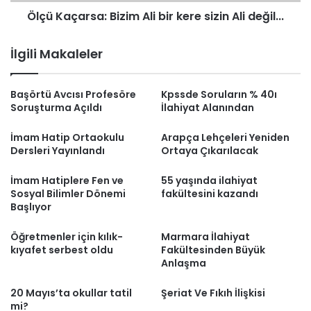
değil...
Ölçü Kaçarsa: Bizim Ali bir kere sizin Ali değil...
İlgili Makaleler
Başörtü Avcısı Profesöre
Kpssde Soruların % 40ı
Soruşturma Açıldı
İlahiyat Alanından
İmam Hatip Ortaokulu
Arapça Lehçeleri Yeniden
Dersleri Yayınlandı
Ortaya Çıkarılacak
İmam Hatiplere Fen ve
55 yaşında ilahiyat
Sosyal Bilimler Dönemi
fakültesini kazandı
Başlıyor
Öğretmenler için kılık-
Marmara İlahiyat
kıyafet serbest oldu
Fakültesinden Büyük
Anlaşma
20 Mayıs’ta okullar tatil
Şeriat Ve Fıkıh İlişkisi
mi?