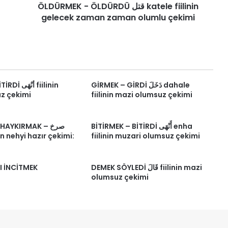
ÖLDÜRMEK - ÖLDÜRDÜ قتل katele fiilinin
olumlu
çekimi
gelecek zaman zaman olumlu çekimi
GİRMEK – GİRDİ دَخَلَ dahale
أَن fiilinin
z çekimi
fiilinin mazi olumsuz çekimi
BİTİRMEK – BİTİRDİ أَنْهَى enha
AYKIRMAK – صرخ
in nehyi hazır çekimi:
fiilinin muzari olumsuz çekimi
 İNCİTMEK
DEMEK SÖYLEDİ قَالَ fiilinin mazi
olumsuz çekimi