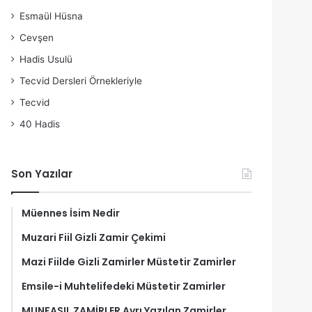
Esmaül Hüsna
Cevşen
Hadis Usulü
Tecvid Dersleri Örnekleriyle
Tecvid
40 Hadis
Son Yazılar
Müennes İsim Nedir
Muzari Fiil Gizli Zamir Çekimi
Mazi Fiilde Gizli Zamirler Müstetir Zamirler
Emsile-i Muhtelifedeki Müstetir Zamirler
MUNFASIL ZAMİRLER Ayrı Yazılan Zamirler