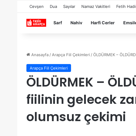
Cevşen
Dua
Sayılar
Namaz Vakitleri
Fetih Hadi
Sarf
Nahiv
Harfi Cerler
Emsil
Anasayfa
/
Arapça Fiil Çekimleri
/
Arapça Fiil Çekimleri
ÖLDÜRMEK – ÖLDÜRDÜ قتل
fiilinin gelecek
olumsuz çekimi