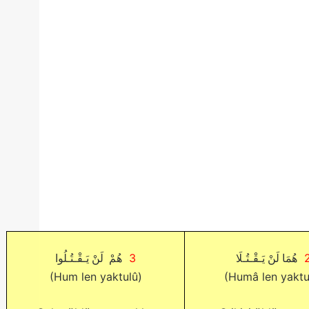
3
هُمَا لَنْ يَـقْـتُـلَا
هُمْ لَنْ يَـقْـتُـلُوا
(Hum len yaktulû)
(Humâ len yaktu