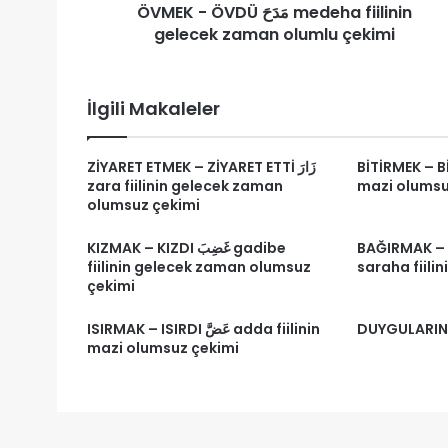
ÖVMEK - ÖVDÜ مَدَحَ medeha fiilinin
çekimi
gelecek zaman olumlu çekimi
İlgili Makaleler
BİTİRMEK – BİTİRDİ ْهَى
ZİYARET ETMEK – ZİYARET ETTİ زَارَ
zara fiilinin gelecek zaman
mazi olumsu
olumsuz çekimi
BAĞIRMAK – H
KIZMAK – KIZDI غَضِبَ gadibe
fiilinin gelecek zaman olumsuz
saraha fiilin
çekimi
ISIRMAK – ISIRDI عَضَّ adda fiilinin
DUYGULARINI
mazi olumsuz çekimi