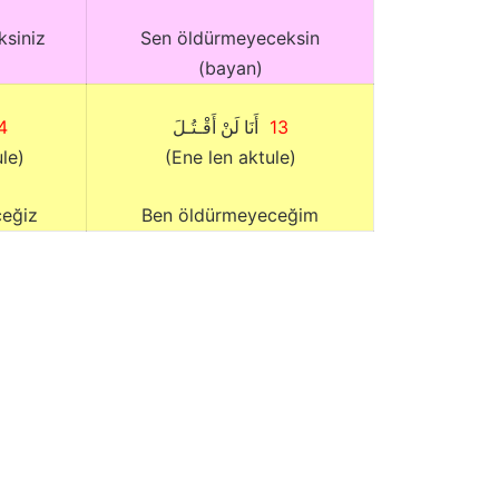
ksiniz
Sen öldürmeyeceksin
(bayan)
4
13
أَنَا لَنْ أَقْـتُـلَ
le)
(Ene len aktule)
ceğiz
Ben öldürmeyeceğim