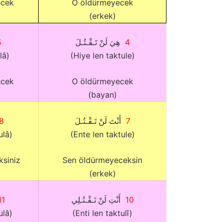
ecek
O öldürmeyecek
(erkek)
5
4
هِيَ لَنْ تَـقْـتُـلَ
lâ)
(Hiye len taktule)
ecek
O öldürmeyecek
(bayan)
8
7
أَنْتَ لَنْ تَـقْـتُـلَ
ulâ)
(Ente len taktule)
ksiniz
Sen öldürmeyeceksin
(erkek)
11
10
أَنْتِ لَنْ تَـقْـتُـلِي
ulâ)
(Enti len taktulî)