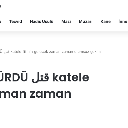
si
e
Tecvid
Hadis Usulü
Mazi
Muzari
Kane
İnne
ÖLDÜRMEK – ÖLDÜRDÜ قتل katele fiilinin gelecek zaman zaman olumsuz çekimi
 katele
 zaman zaman