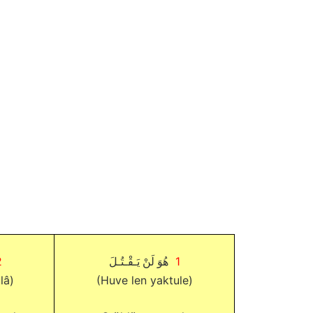
2
1
هُوَ لَنْ يَـقْـتُـلَ
lâ)
(Huve len yaktule)