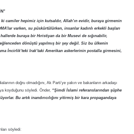
İN”
 ki camiler hepimiz için kutsaldır, Allah’ın evidir, buraya girmenin
OMA’lar varken, su püskürtülürken, insanlar kadınlı erkekli başları
 hallerde buraya bir Hıristiyan da bir Musevi de sığınabilir,
r eğlenceden dönüştü yapılmış bir şey değil. Siz bu ülkenin
ama İncirlik’teki Irak’taki Amerikan askerlerinin postalla girmesini,
ialarının doğru olmadığını, Ak Parti’ye yakın ve bakanların arkadaşı
aya koyduğunu söyledi. Önder,
“Şimdi İslami referanslarından şüphe
rlar. Bu artık inandırıcılığını yitirmiş bir kara propagandaya
nları söyledi: