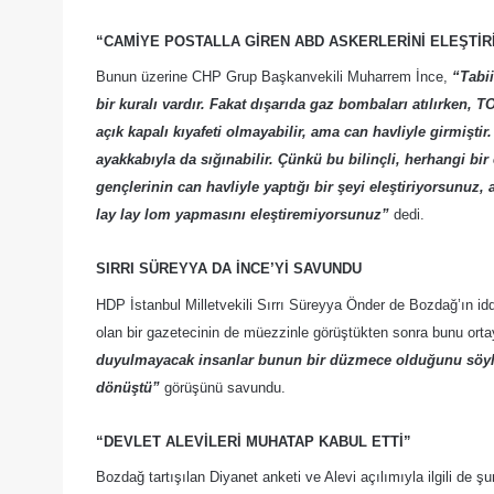
“CAMİYE POSTALLA GİREN ABD ASKERLERİNİ ELEŞTİR
Bunun üzerine CHP Grup Başkanvekili Muharrem İnce,
“Tabii
bir kuralı vardır. Fakat dışarıda gaz bombaları atılırken, T
açık kapalı kıyafeti olmayabilir, ama can havliyle girmiştir.
ayakkabıyla da sığınabilir. Çünkü bu bilinçli, herhangi bi
gençlerinin can havliyle yaptığı bir şeyi eleştiriyorsunuz, 
lay lay lom yapmasını eleştiremiyorsunuz”
dedi.
SIRRI SÜREYYA DA İNCE’Yİ SAVUNDU
HDP İstanbul Milletvekili Sırrı Süreyya Önder de Bozdağ’ın idd
olan bir gazetecinin de müezzinle görüştükten sonra bunu ort
duyulmayacak insanlar bunun bir düzmece olduğunu söylüyo
dönüştü”
görüşünü savundu.
“DEVLET ALEVİLERİ MUHATAP KABUL ETTİ”
Bozdağ tartışılan Diyanet anketi ve Alevi açılımıyla ilgili de şu