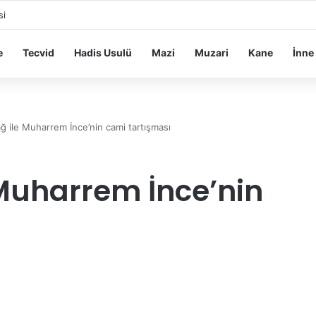
si
e
Tecvid
Hadis Usulü
Mazi
Muzari
Kane
İnne
ğ ile Muharrem İnce’nin cami tartışması
 Muharrem İnce’nin