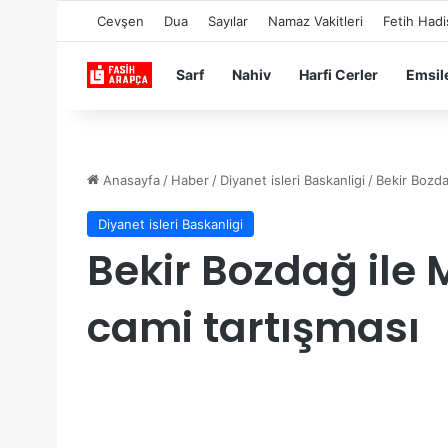
Cevşen
Dua
Sayılar
Namaz Vakitleri
Fetih Hadi
Sarf
Nahiv
Harfi Cerler
Emsil
Anasayfa
/
Haber
/
Diyanet isleri Baskanligi
/
Bekir Bozda
Diyanet isleri Baskanligi
Bekir Bozdağ ile
cami tartışması