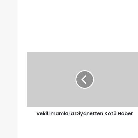
Vekil
imamlara
Diyanetten
Kötü
Haber
Vekil imamlara Diyanetten Kötü Haber