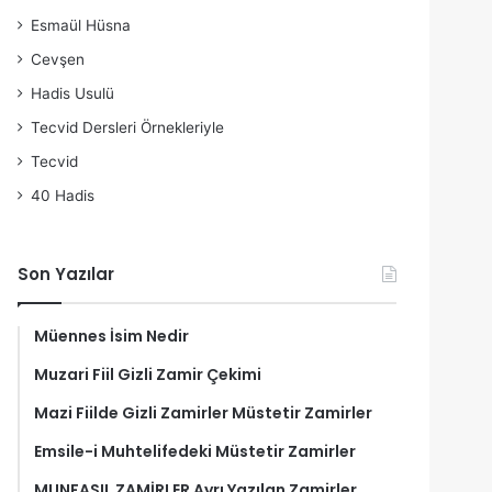
Esmaül Hüsna
Cevşen
Hadis Usulü
Tecvid Dersleri Örnekleriyle
Tecvid
40 Hadis
Son Yazılar
Müennes İsim Nedir
Muzari Fiil Gizli Zamir Çekimi
Mazi Fiilde Gizli Zamirler Müstetir Zamirler
Emsile-i Muhtelifedeki Müstetir Zamirler
MUNFASIL ZAMİRLER Ayrı Yazılan Zamirler