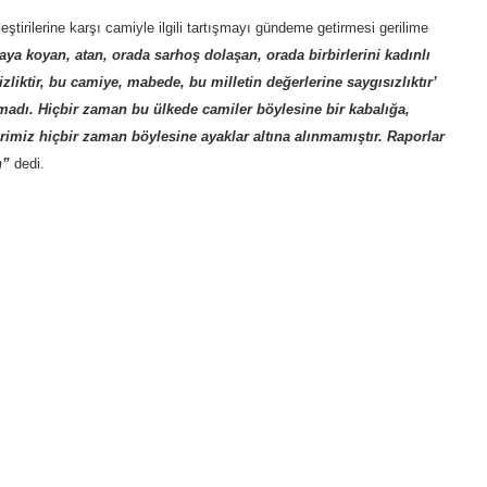
ştirilerine karşı camiyle ilgili tartışmayı gündeme getirmesi gerilime
oraya koyan, atan, orada sarhoş dolaşan, orada birbirlerini kadınlı
izliktir, bu camiye, mabede, bu milletin değerlerine saygısızlıktır’
adı. Hiçbir zaman bu ülkede camiler böylesine bir kabalığa,
rimiz hiçbir zaman böylesine ayaklar altına alınmamıştır. Raporlar
ün”
dedi.