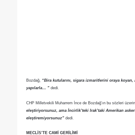
Bozdağ,
“Bira kutularını, sigara izmaritlerini oraya koyan,
yapılarla… ”
dedi.
CHP Milletvekili Muharrem İnce de Bozdağ’ın bu sözleri üzeri
eleştiriyorsunuz, ama İncirlik’teki Irak’taki Amerikan aske
eleştiremiyorsunuz”
dedi.
MECLİS’TE CAMİ GERİLİMİ