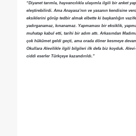
“Diyanet tarımla, hayvancılıkla ulaşımla ilgili bir anket y
eleştirebilirdi. Ama Anayasa’nın ve yasanın kendisine verd
eksiklerini görüp tedbir almak elbette ki başkanlığın vazif
yadırganamaz, kınanamaz. Yapmaması bir eksiklik, yapması 
muhatap kabul etti, tarihi bir adım attı. Arkasından Madım
çok hükümet geldi geçti, ama orada döner kesmeye devam et
Okullara Alevilikle ilgili bilgileri ilk defa biz koyduk. Al
ciddi eserler Türkçeye kazandırıldı.”