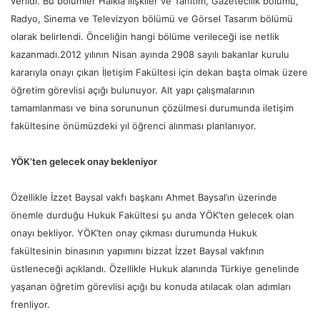
verildi. Bu bölümler Halkla İlişkiler ve Tanıtım, Gazetecilik bölümü,
Radyo, Sinema ve Televizyon bölümü ve Görsel Tasarım bölümü
olarak belirlendi. Önceliğin hangi bölüme verileceği ise netlik
kazanmadı.2012 yılının Nisan ayında 2908 sayılı bakanlar kurulu
kararıyla onayı çıkan İletişim Fakültesi için dekan başta olmak üzere
öğretim görevlisi açığı bulunuyor. Alt yapı çalışmalarının
tamamlanması ve bina sorununun çözülmesi durumunda iletişim
fakültesine önümüzdeki yıl öğrenci alınması planlanıyor.
YÖK’ten gelecek onay bekleniyor
Özellikle İzzet Baysal vakfı başkanı Ahmet Baysal’ın üzerinde
önemle durduğu Hukuk Fakültesi şu anda YÖK’ten gelecek olan
onayı bekliyor. YÖK’ten onay çıkması durumunda Hukuk
fakültesinin binasının yapımını bizzat İzzet Baysal vakfının
üstleneceği açıklandı. Özellikle Hukuk alanında Türkiye genelinde
yaşanan öğretim görevlisi açığı bu konuda atılacak olan adımları
frenliyor.