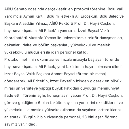
AİBÜ Senato odasında gerçekleştirilen protokol törenine, Bolu Vali
Yardımcısı Ayhan Kartlı, Bolu milletvekili Ali Ercoşkun, Bolu Belediye
Başkanı Alaaddin Yılmaz, AİBÜ Rektörü Prof. Dr. Hayri Coşkun,
hayırsever işadamı Ali Ericek’in yanı sıra, İzzet Baysal Vakfı
Koordinatörü Mustafa Yaman ile üniversitemiz rektör danışmanları,
dekanları, daire ve bölüm başkanları, yüksekokul ve meslek
yüksekokulu müdürleri ile idari personel katıldı.
Protokol metninin okunması ve imzalanmasıyla başlayan törende
hayırsever işadamı Ali Ericek, yeni fakültenin hayırlı olmasını diledi.
İzzet Baysal Vakfı Başkanı Ahmet Baysal törene bir mesaj
göndererek, Ali Ericek’in, İzzet Baysal’ın izinden giderek en büyük
mirası üniversiteye yaptığı büyük katkıdan duyduğu memnuniyeti
ifade etti. Törenin açılış konuşmasını yapan Prof. Dr. Hayri Coşkun,
göreve geldiğinde 6 olan fakülte sayısına yenilerini eklediklerini ve
yüksekokul ile meslek yüksekokullarının da sayılarını arttırdıklarını
anlatarak, “Bugün 2 bin civarında personel, 23 bini aşan öğrenci
sayımız var. “ dedi.