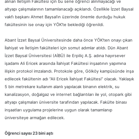
alınan İletişim Fakültesi için bu sene öğrenci alınmayacağı ve
altyapı çalışmalarının tamamlanacağı açıklandı. Özellikle İzzet Baysal
vakfı başkanı Ahmet Baysal’ın üzerinde önemle durduğu hukuk
fakültesinin ise onay için YÖK’te beklediği öğrenildi.
Abant İzzet Baysal Üniversitesinde daha önce YÖK’ten onayı çıkan
İlahiyat ve İletişim fakülteleri için somut adımlar atıldı. Dün Abant
İzzet Baysal Üniversitesi (AİBÜ) ile Erpiliç A.Ş. adına hayırsever
işadamı Ali Ericek arasında İlahiyat Fakültesi inşaatının yapımına
ilişkin protokol imzalandı. Protokole göre, Gölköy kampüsünde inşa
edilecek fakültenin adı “Ali Ericek İlahiyat Fakültesi” olacak. Yaklaşık
5 bin metrekare kullanım alanlı yapılacak binanın elektrik, su
kanalizasyon, doğalgaz ve internet bağlantıları ile yol, otopark gibi
altyapı çalışmaları üniversite tarafından yapılacak. Fakülte binası
inşaatları uygulama projelerine uygun olarak tamamlanıp
üniversiteye armağan edilecek.
Öğrenci sayısı 23 bini aştı