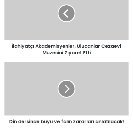
Ulucanlar
Cezaevi
Müzesini
Ziyaret
Etti
İlahiyatçı Akademisyenler, Ulucanlar Cezaevi
Müzesini Ziyaret Etti
Din
dersinde
büyü
ve
falın
zararları
anlatılacak!
Din dersinde büyü ve falın zararları anlatılacak!