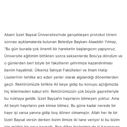
Abant İzzet Baysal Üniversitesi’nde gerçekleşen protokol töreni
sonrası açıklamalarda bulunan Belediye Başkanı Alaaddin Yılmaz,
“Bu gün burada çok önemli bir hareketin başlangıcını yapıyoruz.
Üniversite eğitimim bittikten sonra seksenlerde Bolu’ya döndüm ve
o günlerden beri böyle bir fakültenin şehrimize kazandırılması
benim hayalimdi. Ülkemiz İlahiyat Fakülteleri ve İmam Hatip
Liseleri’nin tehlike arz eden yerler olarak algılandığı dönemlerden
geçti. Rektörümüzle birlikte Ali beye gidip bu konuyu açtığımızda
hiç ikiletmeden kabul etti. Rektörümüzün çok büyük gayretleriyle
bu noktaya geldik. İzzet Baysal’ın hayırlarını bilmeyen yoktur. Ama
Ali beyin hayırlarını pek kimse bilmez. Bu güne kadar nerede bir
hayır işi varsa yanına gidip boş dönen olmamıştır. Allah her ile bir
İzzet Baysal versin derken bizim ilimize iki tane veriyor ki bu bizim
için müthiş bir onur kaynağı. Ben diğer ilçelerimiz de ki hayırsever