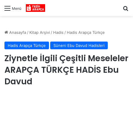
Ar
Menü
Anasayfa
/
Kitap Arşivi
/
Hadis
/
Hadis Arapça Türkçe
Hadis Arapça Türkçe
Süneni Ebu Davud Hadisleri
Ziynetle İlgili Çeşitli Meseleler
ARAPÇA TÜRKÇE HADİS Ebu
Davud