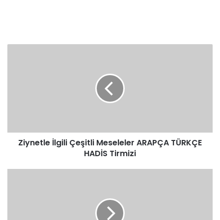
Ziynetle
İlgili
Çeşitli
Meseleler
ARAPÇA
TÜRKÇE
HADİS
Tirmizi
Ziynetle İlgili Çeşitli Meseleler ARAPÇA TÜRKÇE
HADİS Tirmizi
Ziynetle
İlgili
Çeşitli
Meseleler
ARAPÇA