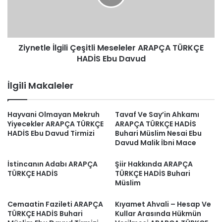
TÜRKÇE
HADİS
Ebu
Davud
Ziynetle İlgili Çeşitli Meseleler ARAPÇA TÜRKÇE
HADİS Ebu Davud
İlgili Makaleler
Hayvani Olmayan Mekruh
Tavaf Ve Say’in Ahkamı
Yiyecekler ARAPÇA TÜRKÇE
ARAPÇA TÜRKÇE HADİS
HADİS Ebu Davud Tirmizi
Buhari Müslim Nesai Ebu
Davud Malik İbni Mace
İstincanın Adabı ARAPÇA
Şiir Hakkında ARAPÇA
TÜRKÇE HADİS
TÜRKÇE HADİS Buhari
Müslim
Cemaatin Fazileti ARAPÇA
Kıyamet Ahvali – Hesap Ve
TÜRKÇE HADİS Buhari
Kullar Arasında Hükmün