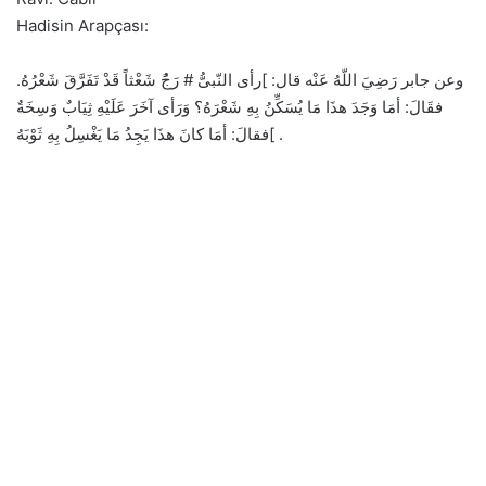
Hadisin Arapçası:
وعن جابر رَضِيَ اللّهُ عَنْه قال: ]رأى النّبىُّ # رَجًُ شَعْثاً قَدْ تَفَرَّقَ شَعْرُهُ.
فقَالَ: أمَا وَجَدَ هذَا مَا يُسَكِّنُ بِهِ شَعْرَهُ؟ وَرَأى آخَرَ عَلَيْهِ ثِيَابٌ وَسِخَةٌ
فقالَ: أمَا كانَ هذَا يَجِدُ مَا يَغْسِلُ بِهِ ثَوْبَهُ[ .