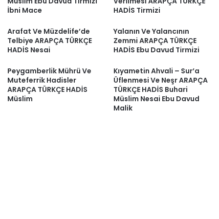
Müslim Ebu Davud Tirmizi
Verilmesi ARAPÇA TÜRKÇE
İbni Mace
HADİS Tirmizi
Arafat Ve Müzdelife’de
Yalanın Ve Yalancının
Telbiye ARAPÇA TÜRKÇE
Zemmi ARAPÇA TÜRKÇE
HADİS Nesai
HADİS Ebu Davud Tirmizi
Peygamberlik Mührü Ve
Kıyametin Ahvali – Sur’a
Muteferrik Hadisler
Üflenmesi Ve Neşr ARAPÇA
ARAPÇA TÜRKÇE HADİS
TÜRKÇE HADİS Buhari
Müslim
Müslim Nesai Ebu Davud
Malik