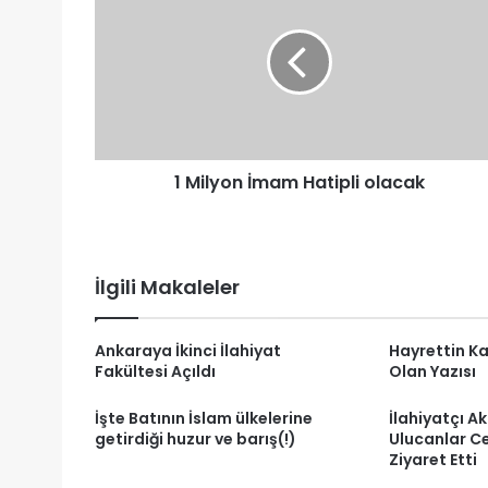
İmam
Hatipli
olacak
1 Milyon İmam Hatipli olacak
İlgili Makaleler
Ankaraya İkinci İlahiyat
Hayrettin K
Fakültesi Açıldı
Olan Yazısı
İşte Batının İslam ülkelerine
İlahiyatçı A
getirdiği huzur ve barış(!)
Ulucanlar C
Ziyaret Etti