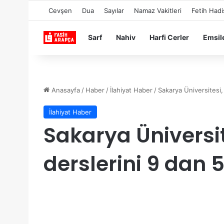
Cevşen
Dua
Sayılar
Namaz Vakitleri
Fetih Hadi
Sarf
Nahiv
Harfi Cerler
Emsil
Anasayfa
/
Haber
/
İlahiyat Haber
/
Sakarya Üniversitesi,
İlahiyat Haber
Sakarya Üniversit
derslerini 9 dan 