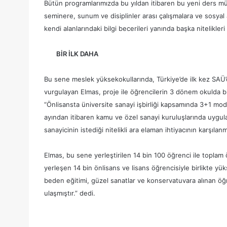
Bütün programlarımızda bu yıldan itibaren bu yeni ders müfr
seminere, sunum ve disiplinler arası çalışmalara ve sosyal
kendi alanlarındaki bilgi becerileri yanında başka nitelikl
BİR İLK DAHA
Bu sene meslek yüksekokullarında, Türkiye’de ilk kez SAÜ’
vurgulayan Elmas, proje ile öğrencilerin 3 dönem okulda bir
“Önlisansta üniversite sanayi işbirliği kapsamında 3+1 mod
ayından itibaren kamu ve özel sanayi kuruluşlarında uygul
sanayicinin istediği nitelikli ara elaman ihtiyacının karşıl
Elmas, bu sene yerleştirilen 14 bin 100 öğrenci ile toplam
yerleşen 14 bin önlisans ve lisans öğrencisiyle birlikte yü
beden eğitimi, güzel sanatlar ve konservatuvara alınan öğr
ulaşmıştır.” dedi.