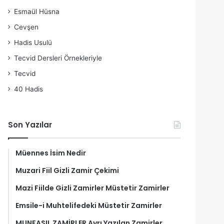
Esmaül Hüsna
Cevşen
Hadis Usulü
Tecvid Dersleri Örnekleriyle
Tecvid
40 Hadis
Son Yazılar
Müennes İsim Nedir
Muzari Fiil Gizli Zamir Çekimi
Mazi Fiilde Gizli Zamirler Müstetir Zamirler
Emsile-i Muhtelifedeki Müstetir Zamirler
MUNFASIL ZAMİRLER Ayrı Yazılan Zamirler