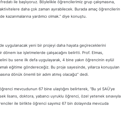
edatı ile başlıyoruz. Böylelikle öğrencilerimiz grup çalışmasına,
 aktivitelere daha çok zaman ayırabilecek. Burada amaç öğrencilerin
eri de kazanmalarına yardımcı olmak.” diye konuştu.
de uygulanacak yeni bir projeyi daha hayata geçireceklerini
 dönem ise işletmelerde çalışacağını belirtti. Prof. Elmas,
elini bu sene ilk defa uygulayarak, 4 bine yakın öğrencinin eylül
amalı eğitime göndereceğiz. Bu proje sayesinde, yıllarca konuşulan
anmasına dönük önemli bir adım atmış olacağız” dedi.
 öğrenci mevcudunun 67 bine ulaştığını belirterek, “Bu yıl SAÜ’ye
ksek lisans, doktora, yabancı uyruklu öğrenci, özel yetenek sınavıyla
enciler ile birlikte öğrenci sayımız 67 bin dolayında mevcuda