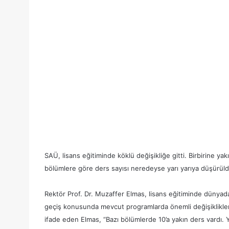
SAÜ, lisans eğitiminde köklü değişikliğe gitti. Birbirine yakı
bölümlere göre ders sayısı neredeyse yarı yarıya düşürüld
Rektör Prof. Dr. Muzaffer Elmas, lisans eğitiminde dünyad
geçiş konusunda mevcut programlarda önemli değişiklikler y
ifade eden Elmas, “Bazı bölümlerde 10’a yakın ders vardı. 