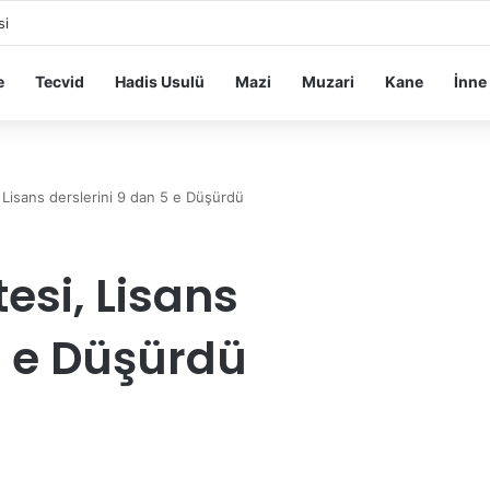
si
e
Tecvid
Hadis Usulü
Mazi
Muzari
Kane
İnne
 Lisans derslerini 9 dan 5 e Düşürdü
esi, Lisans
5 e Düşürdü