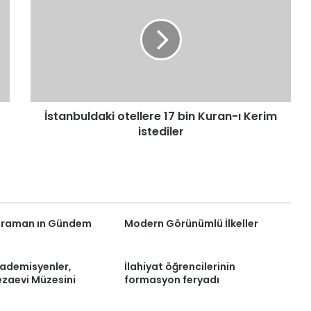
17
bin
Kuran-
ı
Kerim
istediler
İstanbuldaki otellere 17 bin Kuran-ı Kerim
istediler
araman ın Gündem
Modern Görünümlü İlkeller
kademisyenler,
İlahiyat öğrencilerinin
ezaevi Müzesini
formasyon feryadı