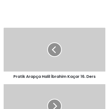
Pratik
Arapça
Halil
İbrahim
Kaçar
16.
Ders
Pratik Arapça Halil İbrahim Kaçar 16. Ders
Pratik
Arapça
Halil
İbrahim
Kaçar