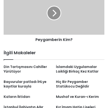
Peygamberin Kim?
İlgili Makaleler
Din Tartışmasını Cahiller
İslamdaki Uygulamalar
Yürütüyor
Laikliği Birkaç Kez Katlar
Başvurular patladı İHLye
Hiç Bir Peygamber
kayıtlar kurayla
Statükocu Değildir
Kızların İktidarı
Mushaf ve Kuran-ı Kerim
İstanbul İlahiyatın Ağır
Kız İmam Hatip Liseleri