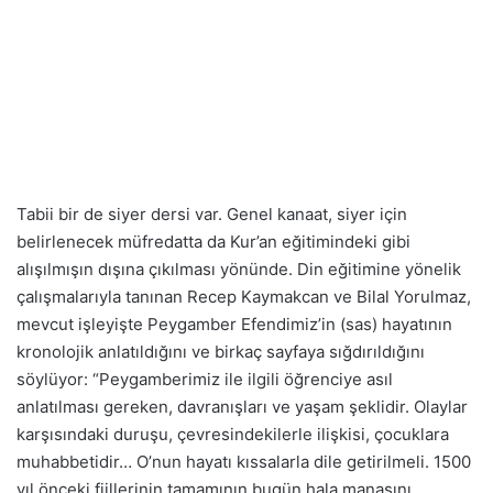
Tabii bir de siyer dersi var. Genel kanaat, siyer için
belirlenecek müfredatta da Kur’an eğitimindeki gibi
alışılmışın dışına çıkılması yönünde. Din eğitimine yönelik
çalışmalarıyla tanınan Recep Kaymakcan ve Bilal Yorulmaz,
mevcut işleyişte Peygamber Efendimiz’in (sas) hayatının
kronolojik anlatıldığını ve birkaç sayfaya sığdırıldığını
söylüyor: “Peygamberimiz ile ilgili öğrenciye asıl
anlatılması gereken, davranışları ve yaşam şeklidir. Olaylar
karşısındaki duruşu, çevresindekilerle ilişkisi, çocuklara
muhabbetidir… O’nun hayatı kıssalarla dile getirilmeli. 1500
yıl önceki fiillerinin tamamının bugün hala manasını