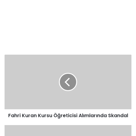
Fahri
Kuran
Kursu
Öğreticisi
Alımlarında
Skandal
Fahri Kuran Kursu Öğreticisi Alımlarında Skandal
Peygamberin
Kim?