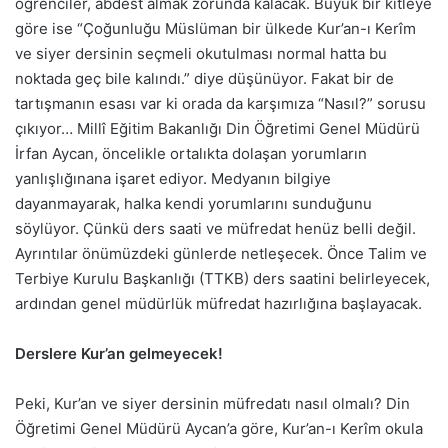
öğrenciler, abdest almak zorunda kalacak. Büyük bir kitleye
göre ise “Çoğunluğu Müslüman bir ülkede Kur’an-ı Kerîm
ve siyer dersinin seçmeli okutulması normal hatta bu
noktada geç bile kalındı.” diye düşünüyor. Fakat bir de
tartışmanın esası var ki orada da karşımıza “Nasıl?” sorusu
çıkıyor… Millî Eğitim Bakanlığı Din Öğretimi Genel Müdürü
İrfan Aycan, öncelikle ortalıkta dolaşan yorumların
yanlışlığınana işaret ediyor. Medyanın bilgiye
dayanmayarak, halka kendi yorumlarını sunduğunu
söylüyor. Çünkü ders saati ve müfredat henüz belli değil.
Ayrıntılar önümüzdeki günlerde netleşecek. Önce Talim ve
Terbiye Kurulu Başkanlığı (TTKB) ders saatini belirleyecek,
ardından genel müdürlük müfredat hazırlığına başlayacak.
Derslere Kur’an gelmeyecek!
Peki, Kur’an ve siyer dersinin müfredatı nasıl olmalı? Din
Öğretimi Genel Müdürü Aycan’a göre, Kur’an-ı Kerîm okula