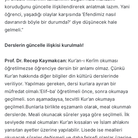
koruduğunu güncelle ilişkilendirerek anlatmak lazım. Yani
öğrenci, yaşadığı olaylar karşısında ‘Efendimiz nasıl
davranırdı böyle bir durumda?’ diye düşünecek hale
gelmeli.”
Derslerin güncelle ilişkisi kurulmalı!
Prof. Dr. Recep Kaymakcan:
Kur’an-ı Kerîm okuması
öğretilmezse öğrenciye dersin bir anlamı olmaz. Çünkü
Kur’an hakkında diğer bilgiler din kültürü derslerinde
veriliyor. Yapılması gereken, dersi kurlara ayıran bir
müfredat olmalı.’Elif–ba’ öğretilmeli önce, sonra okumaya
geçilmeli. son aşamadaysa, tecvitli Kur’an okumaya
geçilmeli.Bunlarla birlikte eşzamanlı olarak, meal okunmalı
derslerde. Meali okunacak sûreler yaşa göre seçilmeli. İlk
seviyede meal okumaları Kur’an kıssaları ve İslam ahlakını
yansıtan ayetler üzerine yapılabilir. Lisede ise mealleri
okunacak sûreler değişmeli ve daha felsefi olanlar üzerine