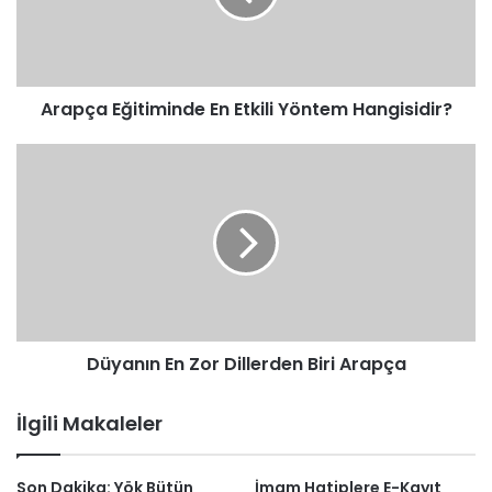
Hangisidir?
Arapça Eğitiminde En Etkili Yöntem Hangisidir?
Düyanın
En
Zor
Dillerden
Biri
Arapça
Düyanın En Zor Dillerden Biri Arapça
İlgili Makaleler
Son Dakika: Yök Bütün
İmam Hatiplere E-Kayıt