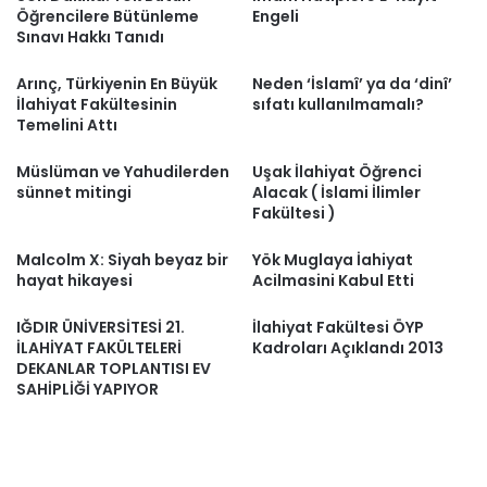
Öğrencilere Bütünleme
Engeli
Sınavı Hakkı Tanıdı
Arınç, Türkiyenin En Büyük
Neden ‘İslamî’ ya da ‘dinî’
İlahiyat Fakültesinin
sıfatı kullanılmamalı?
Temelini Attı
Müslüman ve Yahudilerden
Uşak İlahiyat Öğrenci
sünnet mitingi
Alacak ( İslami İlimler
Fakültesi )
Malcolm X: Siyah beyaz bir
Yök Muglaya İahiyat
hayat hikayesi
Acilmasini Kabul Etti
IĞDIR ÜNİVERSİTESİ 21.
İlahiyat Fakültesi ÖYP
İLAHİYAT FAKÜLTELERİ
Kadroları Açıklandı 2013
DEKANLAR TOPLANTISI EV
SAHİPLİĞİ YAPIYOR