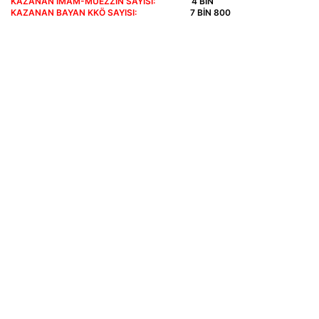
KAZANAN İMAM-MÜEZZİN SAYISI:
4 BİN
KAZANAN BAYAN KKÖ SAYISI:
7 BİN 800