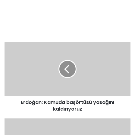
Erdoğan:
Kamuda
başörtüsü
yasağını
kaldırıyoruz
Erdoğan: Kamuda başörtüsü yasağını
kaldırıyoruz
Diyanet
3
Bin