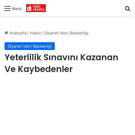
Ar
Menü
Anasayfa
/
Haber
/
Diyanet isleri Baskanligi
Diyanet isleri Baskanligi
Yeterlilik Sınavını Kazanan
Ve Kaybedenler