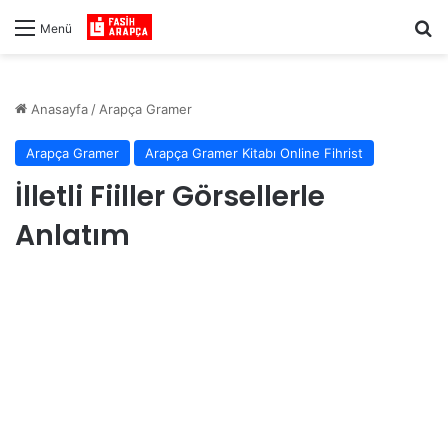
Ar
Menü
Anasayfa
/
Arapça Gramer
Arapça Gramer
Arapça Gramer Kitabı Online Fihrist
İlletli Fiiller Görsellerle
Anlatım