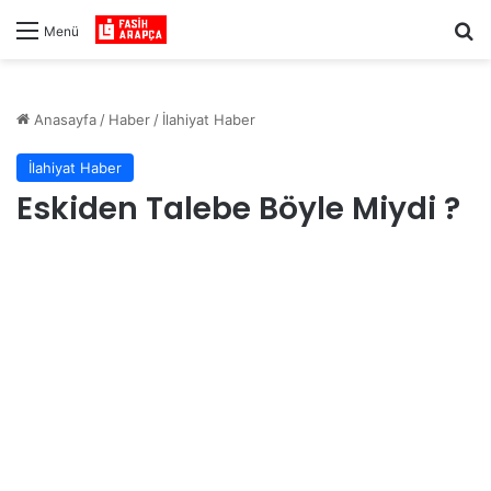
Ar
Menü
Anasayfa
/
Haber
/
İlahiyat Haber
İlahiyat Haber
Eskiden Talebe Böyle Miydi ?