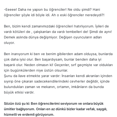
-Eeeee! Daha ne yapsın bu öğrenciler! Ne oldu şimdi? Hani
öğrenciler şöyle idi böyle idi. Ah o eski öğrenciler neredeydi?!
Ben, bizim kendi zamanımızdaki öğrencileri hatırlıyorum. İyileri de
vardı kötüleri de , çalışkanları da vardı tembelleri de! Şimdi de aynı!
Demek aslında dünya değişmiyor. Değişen oyuncuların adları
oluyor.
Ben inanıyorum ki ben ve benim gibilerden adam olduysa, bunlarda
çok daha iyisi olur. Ben başardıysam, bunlar benden daha iyi
başarılı olur. Neden olmasın ki! Geçenler, sırf geçmişte var oldukları
için bugünkülerden niye üstün olsunlar.
Şunu da ilave etmekte yarar vardır: İnsanları kendi akranları içinden
sıyırıp öne çıkaran sadecekendilerindeki cevherler değildir, içinde
bulundukları zaman ve mekanın, ortamın, imkânların da bunda
büyük etkisi vardır.
Sözün özü şu ki: Ben öğrencilerimi seviyorum ve onlara büyük
ümitler bağlıyorum. Onları en az dünkü bizler kadar vefalı, saygılı,
hizmetli ve erdemli görüyorum.