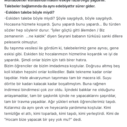
Muhabbetler esnasında malum eskiye fazla övgü yağdırılır.
Talebeler bağlamında da aynı edebiyattır sürer gider.
-Eskiden talebe böyle miydi?
-Eskiden talebe böyle miydi? Şöyle saygılıydı, böyle saygılıydı.
Hocasına hizmete koşardı. Şunu yapardı bunu yapardı… Bu türden
sözler hep söylenir durur. “İyiler göçtü gitti âlemden / Biz
zemanenin …ne kaldık” diyen Seyrani babanın türküsü sanki dillere
pelesenk olmuştur.
Bu taşınma vesilesi ile gördüm ki, talebelerimiz gene aynısı, gene
eskisi gibi. Eskiden biz hocalarımızın hizmetine koşardık ve iyi de
yapardık. Şimdi onlar bizim için tatlı birer hatıra.
Bizim öğrenciler de bizim imdadımıza koştular. Doğrusu altmış beş
koli kitabın hepsini onlar kolilediler. Balık tekneme kadar onlar
taşıdılar. Hele akvaryumun taşınması tam bir macera idi. Suyu
dörtte bir kadarı kalacak kadar boşaltmıştım. Buna rağmen
indirmesi bindirmesi çok zor oldu. İçindeki balıklar ne olduğunu
anlayamadılar, tam bir şaşkınlık içinde ne yapacaklarını şaşırdılar,
tam bir travma yaşadılar. Ağır yükleri erkek öğrencilerimiz taşıdı.
Kızlarımız da aynı şevk ve heyecanla yardımıma koştular. Kimi
temizliğe el attı, kimi toparladı, kimi taşıdı, kimi yerleştirdi. Kimi de
“Hocam bize yapacak bir şey yok mu?” dedi.