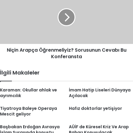
Öğrenmeliyiz?
Sorusunun
Cevabı
Bu
Konferansta
Niçin Arapça Öğrenmeliyiz? Sorusunun Cevabı Bu
Konferansta
İlgili Makaleler
Karaman: Okullar ahlak ve
İmam Hatip Liseleri Dünyaya
ayrımcılık
Açılacak
Tiyatroya Baleye Operaya
Hafız doktorlar yetişiyor
Mescit geliyor
Başbakan Erdoğan Avrasya
AÜİF de Küresel Kriz Ve Arap
İslam Şurasında konuştu
Baharı Konuşulacak