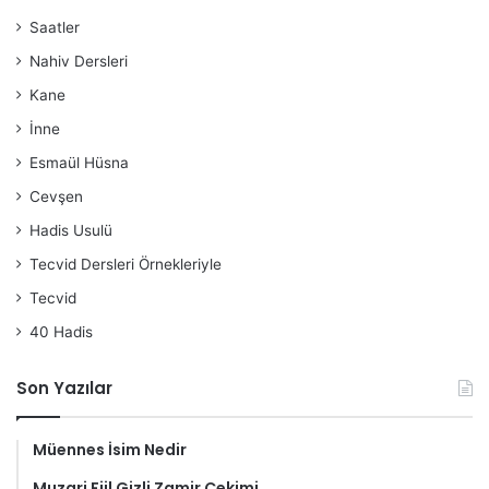
Saatler
Nahiv Dersleri
Kane
İnne
Esmaül Hüsna
Cevşen
Hadis Usulü
Tecvid Dersleri Örnekleriyle
Tecvid
40 Hadis
Son Yazılar
Müennes İsim Nedir
Muzari Fiil Gizli Zamir Çekimi