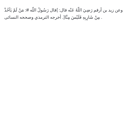
وعن زيد بن أرقم رَضِيَ اللّهُ عَنْه قال: ]قال رَسُولُ اللّه #: مَنْ لَمْ يَأخُذْ
مِنْ شَارِبِهِ فَلَيْسَ مِنَّا[. أخرجه الترمذي وصححه النسائى .