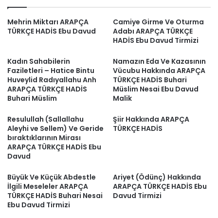
Mehrin Miktarı ARAPÇA
Camiye Girme Ve Oturma
TÜRKÇE HADİS Ebu Davud
Adabı ARAPÇA TÜRKÇE
HADİS Ebu Davud Tirmizi
Kadın Sahabilerin
Namazın Eda Ve Kazasının
Faziletleri – Hatice Bintu
Vücubu Hakkında ARAPÇA
Huveylid Radıyallahu Anh
TÜRKÇE HADİS Buhari
ARAPÇA TÜRKÇE HADİS
Müslim Nesai Ebu Davud
Buhari Müslim
Malik
Resulullah (Sallallahu
Şiir Hakkında ARAPÇA
Aleyhi ve Sellem) Ve Geride
TÜRKÇE HADİS
bıraktıklarının Mirası
ARAPÇA TÜRKÇE HADİS Ebu
Davud
Büyük Ve Küçük Abdestle
Ariyet (Ödünç) Hakkında
İlgili Meseleler ARAPÇA
ARAPÇA TÜRKÇE HADİS Ebu
TÜRKÇE HADİS Buhari Nesai
Davud Tirmizi
Ebu Davud Tirmizi