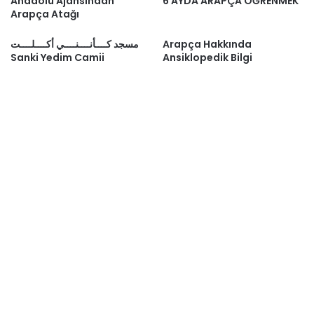
Anadolu Ajansından
6 AYDA ARAPÇA ÖĞRENMEK
Arapça Atağı
مسجد كــــأنــــنــــي أكــــلــــت
Arapça Hakkında
Sanki Yedim Camii
Ansiklopedik Bilgi