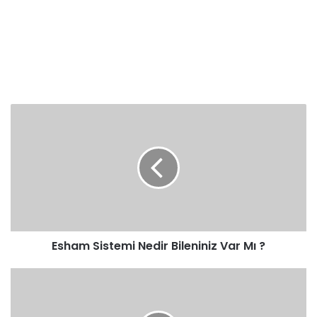
Esham
Sistemi
Nedir
Bileniniz
Var
Mı
?
Esham Sistemi Nedir Bileniniz Var Mı ?
Diyanetten
Vicdani
Redde