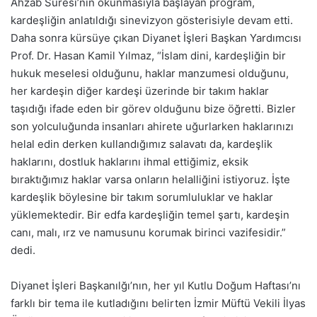
Ahzab Suresi’nin okunmasıyla başlayan program,
kardeşliğin anlatıldığı sinevizyon gösterisiyle devam etti.
Daha sonra kürsüye çıkan Diyanet İşleri Başkan Yardımcısı
Prof. Dr. Hasan Kamil Yılmaz, “İslam dini, kardeşliğin bir
hukuk meselesi olduğunu, haklar manzumesi olduğunu,
her kardeşin diğer kardeşi üzerinde bir takım haklar
taşıdığı ifade eden bir görev olduğunu bize öğretti. Bizler
son yolculuğunda insanları ahirete uğurlarken haklarınızı
helal edin derken kullandığımız salavatı da, kardeşlik
haklarını, dostluk haklarını ihmal ettiğimiz, eksik
bıraktığımız haklar varsa onların helalliğini istiyoruz. İşte
kardeşlik böylesine bir takım sorumluluklar ve haklar
yüklemektedir. Bir edfa kardeşliğin temel şartı, kardeşin
canı, malı, ırz ve namusunu korumak birinci vazifesidir.”
dedi.
Diyanet İşleri Başkanılğı’nın, her yıl Kutlu Doğum Haftası’nı
farklı bir tema ile kutladığını belirten İzmir Müftü Vekili İlyas