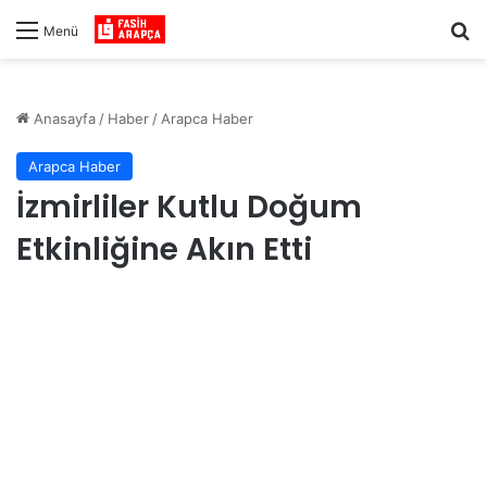
Ar
Menü
Anasayfa
/
Haber
/
Arapca Haber
Arapca Haber
İzmirliler Kutlu Doğum
Etkinliğine Akın Etti